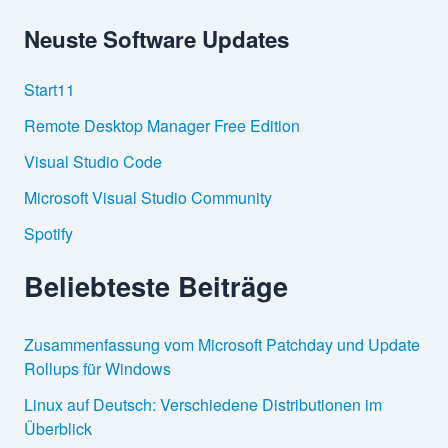
h
Neuste Software Updates
e
n
n
Start11
a
c
Remote Desktop Manager Free Edition
h
:
Visual Studio Code
Microsoft Visual Studio Community
Spotify
Beliebteste Beiträge
Zusammenfassung vom Microsoft Patchday und Update
Rollups für Windows
Linux auf Deutsch: Verschiedene Distributionen im
Überblick