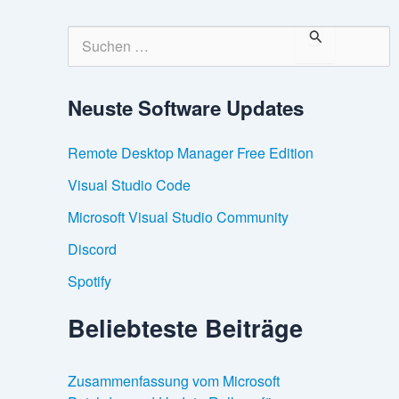
S
u
c
h
Neuste Software Updates
e
n
n
Remote Desktop Manager Free Edition
a
c
Visual Studio Code
h
:
Microsoft Visual Studio Community
Discord
Spotify
Beliebteste Beiträge
Zusammenfassung vom Microsoft