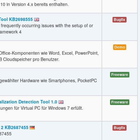
0 in Version 4.x bereits enthalten.
 Tool KB2698555
Bugfix
 frequently occurring issues with the setup of or
Framework 4
Demo
 Office-Komponenten wie Word, Excel, PowerPoint,
B Cloudspeicher pro Benutzer.
Freeware
usgewählter Hardware wie Smartphones, PocketPC
lization Detection Tool 1.0
Freeware
ngen für Virtual PC für Windows 7 erfüllt.
k 2 KB2687455
Bugfix
687455