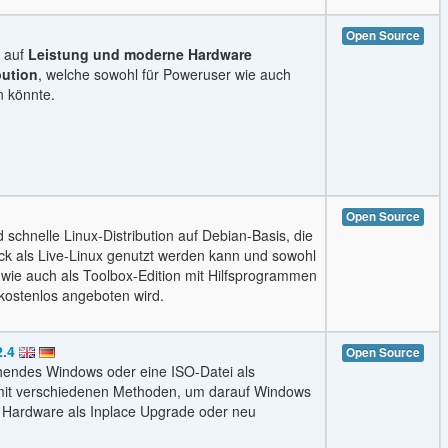
Open Source
l auf
Leistung und moderne Hardware
bution
, welche sowohl für Poweruser wie auch
n könnte.
Open Source
d schnelle Linux-Distribution auf Debian-Basis, die
ck als Live-Linux genutzt werden kann und sowohl
n wie auch als Toolbox-Edition mit Hilfsprogrammen
 kostenlos angeboten wird.
.4
Open Source
ehendes Windows oder eine ISO-Datei als
r mit verschiedenen Methoden, um darauf Windows
r Hardware als Inplace Upgrade oder neu