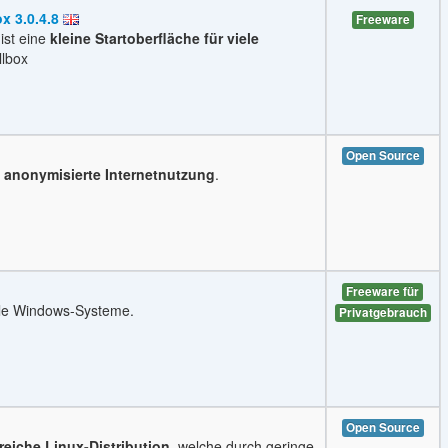
x 3.0.4.8
Freeware
ist eine
kleine Startoberfläche für viele
llbox
Open Source
r
anonymisierte Internetnutzung
.
Freeware für
ble Windows-Systeme.
Privatgebrauch
Open Source
eiche Linux-Distribution
, welche durch geringe