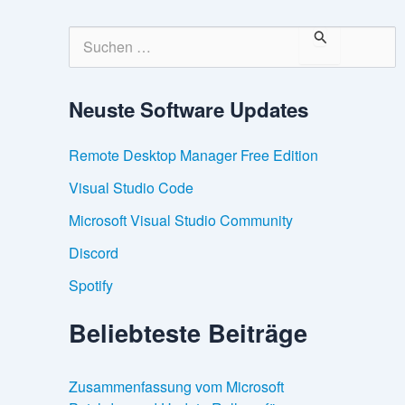
S
u
c
h
Neuste Software Updates
e
n
n
Remote Desktop Manager Free Edition
a
c
Visual Studio Code
h
:
Microsoft Visual Studio Community
Discord
Spotify
Beliebteste Beiträge
Zusammenfassung vom Microsoft