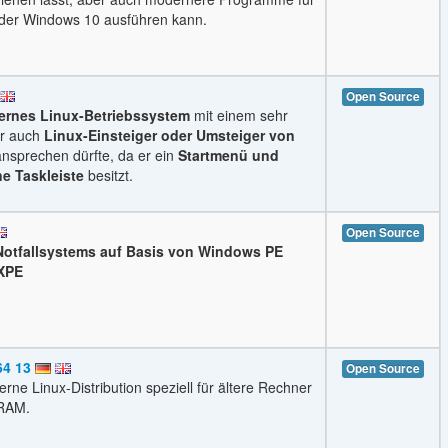
der Windows 10 ausführen kann.
Open Source
rnes Linux-Betriebssystem
mit einem sehr
er auch
Linux-Einsteiger oder Umsteiger von
nsprechen dürfte, da er ein
Startmenü und
ne Taskleiste
besitzt.
Open Source
Notfallsystems auf Basis von Windows PE
0XPE
64 13
Open Source
rne Linux-Distribution speziell für ältere Rechner
 RAM.