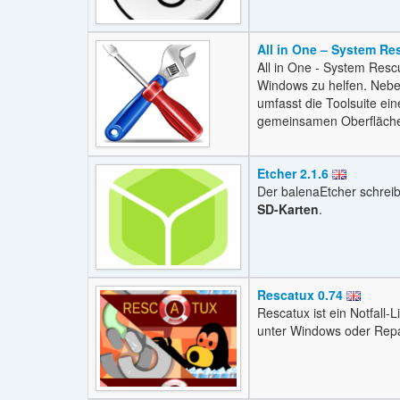
All in One – System Re
All in One - System Rescu
Windows zu helfen. Nebe
umfasst die Toolsuite ei
gemeinsamen Oberfläch
Etcher 2.1.6
Der balenaEtcher schrei
SD-Karten
.
Rescatux 0.74
Rescatux ist ein Notfall
unter Windows oder Repa