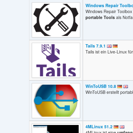
Windows Repair Toolbo
Windows Repair Toolbox 
portable Tools
als Notfa
Tails 7.9.1
Tails ist ein Live-Linux fü
WinToUSB 10.8
WinToUSB erstellt porta
4MLinux 51.2
4MLinux ist eine
umfangr