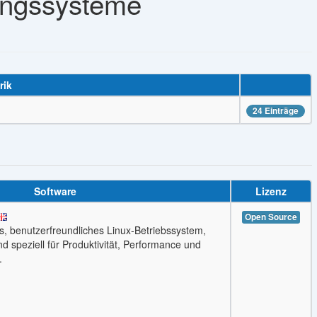
ungssysteme
rik
24 Einträge
Software
Lizenz
Open Source
, benutzerfreundliches Linux‑Betriebssystem,
d speziell für Produktivität, Performance und
.