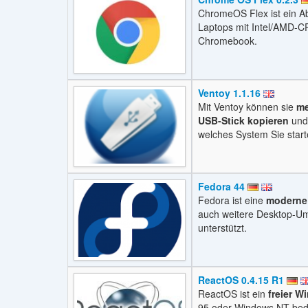
ChromeOS Flex ist ein Ab
Laptops mit Intel/AMD-CP
Chromebook.
Ventoy 1.1.16
Mit Ventoy können sie
me
USB-Stick kopieren
und 
welches System Sie star
Fedora 44
Fedora ist eine
moderne 
auch weitere Desktop-U
unterstützt.
ReactOS 0.4.15 R1
ReactOS ist ein
freier 
95 oder Windows NT bed