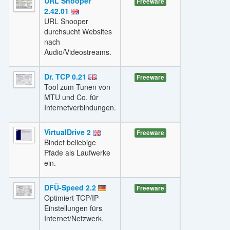
URL Snooper
Freeware
2.42.01
URL Snooper
durchsucht Websites
nach
Audio/Videostreams.
Dr. TCP 0.21
Freeware
Tool zum Tunen von
MTU und Co. für
Internetverbindungen.
VirtualDrive 2
Freeware
Bindet beliebige
Pfade als Laufwerke
ein.
DFÜ-Speed 2.2
Freeware
Optimiert TCP/IP-
Einstellungen fürs
Internet/Netzwerk.