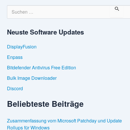
S
u
c
h
Neuste Software Updates
e
n
n
DisplayFusion
a
c
Enpass
h
:
Bitdefender Antivirus Free Edition
Bulk Image Downloader
Discord
Beliebteste Beiträge
Zusammenfassung vom Microsoft Patchday und Update
Rollups für Windows