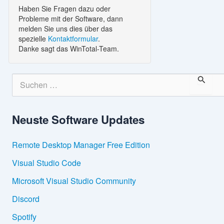
Haben Sie Fragen dazu oder
Probleme mit der Software, dann
melden Sie uns dies über das
spezielle
Kontaktformular
.
Danke sagt das WinTotal-Team.
S
u
c
h
Neuste Software Updates
e
n
n
Remote Desktop Manager Free Edition
a
c
Visual Studio Code
h
:
Microsoft Visual Studio Community
Discord
Spotify