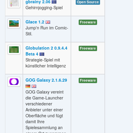
gbrainy 2.06
Open Source
Gehirnjogging-Spiel
Glace 1.2
Freeware
Jump'n Run im Comic-
Stil.
Globulation 2 0.9.4.4
Freeware
Beta 4
Strategie-Spiel mit
künstlicher Intelligenz
GOG Galaxy 2.1.6.29
Freeware
GOG Galaxy vereint
die Game-Launcher
verschiedener
Anbieter unter einer
Oberfläche und fügt
damit Ihre
Spielesammlung an