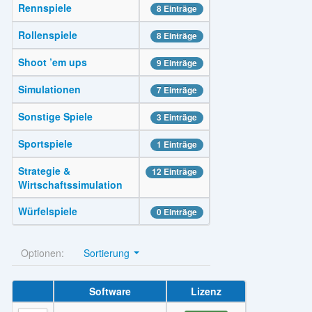
Rennspiele
8 Einträge
Rollenspiele
8 Einträge
Shoot ’em ups
9 Einträge
Simulationen
7 Einträge
Sonstige Spiele
3 Einträge
Sportspiele
1 Einträge
Strategie &
12 Einträge
Wirtschaftssimulation
Würfelspiele
0 Einträge
Optionen:
Sortierung
Software
Lizenz