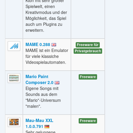
Klon mit sehr großer
Spielwelt, einen
Kreativmodus und der
Möglichkeit, das Spiel
auch um Plugins zu
erweitern.
MAME 0.288
Freeware für
MAME ist ein Emulator
Privatgebrauch
für viele klassiche
Videospielautomaten.
Mario Paint
Freeware
Composer 2.0
Eigene Songs mit
Sounds aus dem
"Mario"-Universum
"malen".
Mau-Mau XXL
Freeware
1.0.0.791
Sehr gelungene