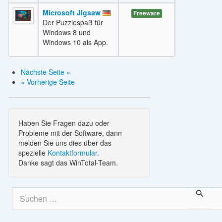
Microsoft Jigsaw
Freeware
Der Puzzlespaß für
Windows 8 und
Windows 10 als App.
Nächste Seite »
« Vorherige Seite
Haben Sie Fragen dazu oder
Probleme mit der Software, dann
melden Sie uns dies über das
spezielle
Kontaktformular
.
Danke sagt das WinTotal-Team.
S
u
c
h