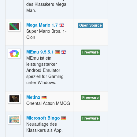
des Klassikers Mega
Man.
Mega Mario 1.7
Open Source
Super Mario Bros. 1-
Clon
MEmu 9.5.5.1
Freeware
MEmu ist ein
leistungsstarker
Android-Emulator
speziell für Gaming
unter Windows.
Metin2
Freeware
Oriental Action MMOG
Microsoft Bingo
Freeware
Neuauflage des
Klassikers als App.