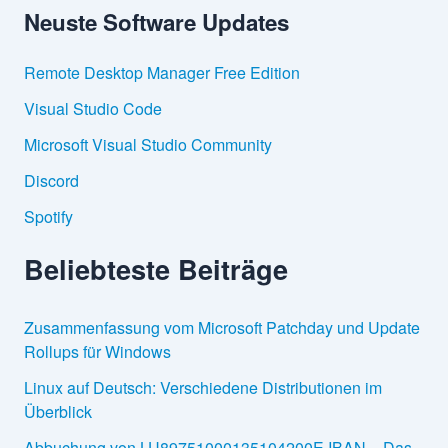
Neuste Software Updates
e
n
n
Remote Desktop Manager Free Edition
a
c
Visual Studio Code
h
:
Microsoft Visual Studio Community
Discord
Spotify
Beliebteste Beiträge
Zusammenfassung vom Microsoft Patchday und Update
Rollups für Windows
Linux auf Deutsch: Verschiedene Distributionen im
Überblick
Abbuchung von LU89751000135104200E IBAN – Das