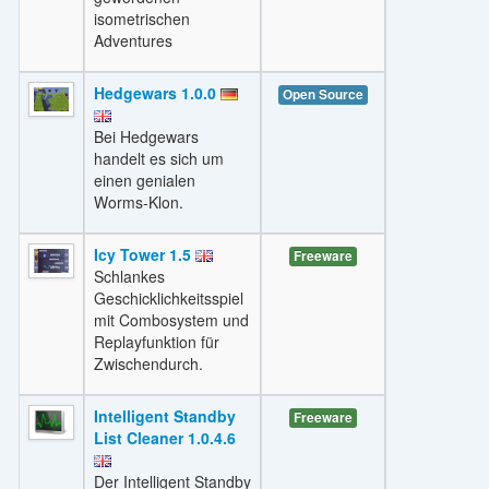
isometrischen
Adventures
Hedgewars 1.0.0
Open Source
Bei Hedgewars
handelt es sich um
einen genialen
Worms-Klon.
Icy Tower 1.5
Freeware
Schlankes
Geschicklichkeitsspiel
mit Combosystem und
Replayfunktion für
Zwischendurch.
Intelligent Standby
Freeware
List Cleaner 1.0.4.6
Der Intelligent Standby