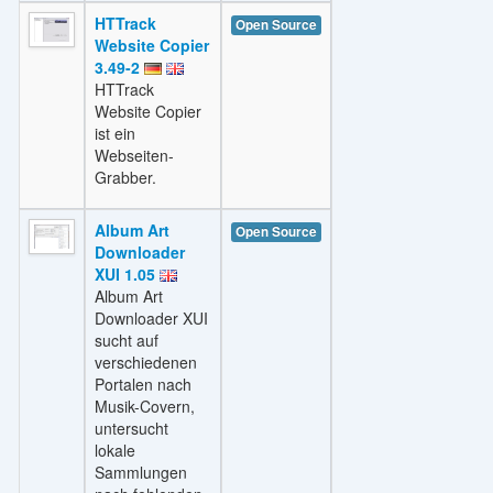
HTTrack
Open Source
Website Copier
3.49-2
HTTrack
Website Copier
ist ein
Webseiten-
Grabber.
Album Art
Open Source
Downloader
XUI 1.05
Album Art
Downloader XUI
sucht auf
verschiedenen
Portalen nach
Musik-Covern,
untersucht
lokale
Sammlungen