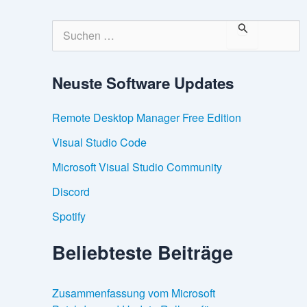
S
u
c
h
Neuste Software Updates
e
n
n
Remote Desktop Manager Free Edition
a
c
Visual Studio Code
h
:
Microsoft Visual Studio Community
Discord
Spotify
Beliebteste Beiträge
Zusammenfassung vom Microsoft