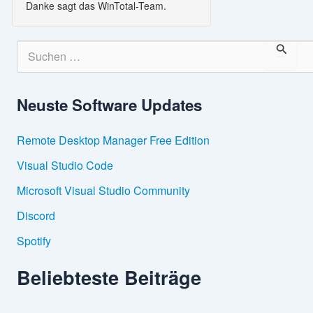
Danke sagt das WinTotal-Team.
S
u
c
h
Neuste Software Updates
e
n
n
Remote Desktop Manager Free Edition
a
c
Visual Studio Code
h
:
Microsoft Visual Studio Community
Discord
Spotify
Beliebteste Beiträge