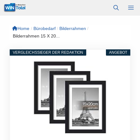
Zum
M
Inhalt
springen
Home
/
Bürobedarf
/
Bilderrahmen
/
Bilderrahmen 15 X 20...
VERGLEICHSSIEGER DER REDAKTION
ANGEBOT