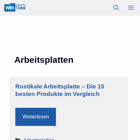
Zum
M
Inhalt
springen
Arbeitsplatten
Rustikale Arbeitsplatte – Die 15
besten Produkte im Vergleich
Weiterlesen
Kategorien