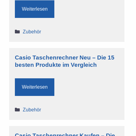
Weiterlesen
Kategorien
Zubehör
Casio Taschenrechner Neu – Die 15
besten Produkte im Vergleich
Weiterlesen
Kategorien
Zubehör
Casio Taschenrechner Kaufen – Die