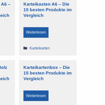
 A6 –
Karteikasten A6 – Die
15 besten Produkte im
leich
Vergleich
Weiterlesen
Kategorien
Karteikarten
Holz
Karteikartenbox – Die
15 besten Produkte im
leich
Vergleich
Weiterlesen