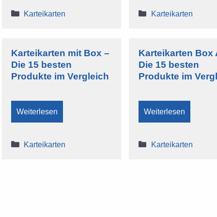
Kategorien
Kategorien
Karteikarten
Karteikarten
Karteikarten mit Box –
Karteikarten Box 
Die 15 besten
Die 15 besten
Produkte im Vergleich
Produkte im Verg
Weiterlesen
Weiterlesen
Kategorien
Kategorien
Karteikarten
Karteikarten