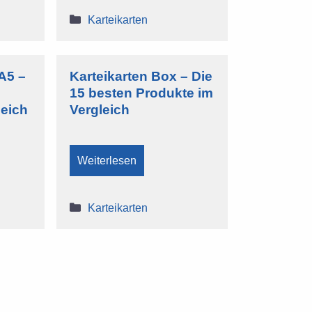
Kategorien
Karteikarten
A5 –
Karteikarten Box – Die
15 besten Produkte im
leich
Vergleich
Weiterlesen
Kategorien
Karteikarten