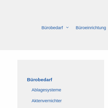
Zum
Inhalt
springen
Bürobedarf
Büroeinrichtung
Bürobedarf
Ablagesysteme
Aktenvernichter