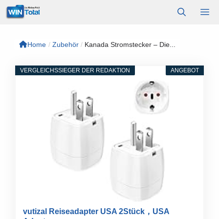
Zum
M
Inhalt
springen
Home
/
Zubehör
/
Kanada Stromstecker – Die...
VERGLEICHSSIEGER DER REDAKTION
ANGEBOT
vutizal Reiseadapter USA 2Stück，USA