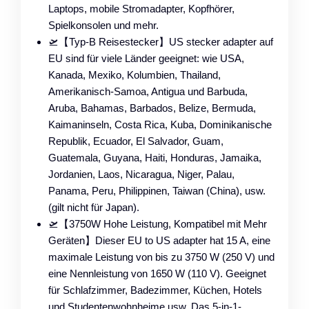
Laptops, mobile Stromadapter, Kopfhörer,
Spielkonsolen und mehr.
🛫【Typ-B Reisestecker】US stecker adapter auf
EU sind für viele Länder geeignet: wie USA,
Kanada, Mexiko, Kolumbien, Thailand,
Amerikanisch-Samoa, Antigua und Barbuda,
Aruba, Bahamas, Barbados, Belize, Bermuda,
Kaimaninseln, Costa Rica, Kuba, Dominikanische
Republik, Ecuador, El Salvador, Guam,
Guatemala, Guyana, Haiti, Honduras, Jamaika,
Jordanien, Laos, Nicaragua, Niger, Palau,
Panama, Peru, Philippinen, Taiwan (China), usw.
(gilt nicht für Japan).
🛫【3750W Hohe Leistung, Kompatibel mit Mehr
Geräten】Dieser EU to US adapter hat 15 A, eine
maximale Leistung von bis zu 3750 W (250 V) und
eine Nennleistung von 1650 W (110 V). Geeignet
für Schlafzimmer, Badezimmer, Küchen, Hotels
und Studentenwohnheime usw. Das 5-in-1-