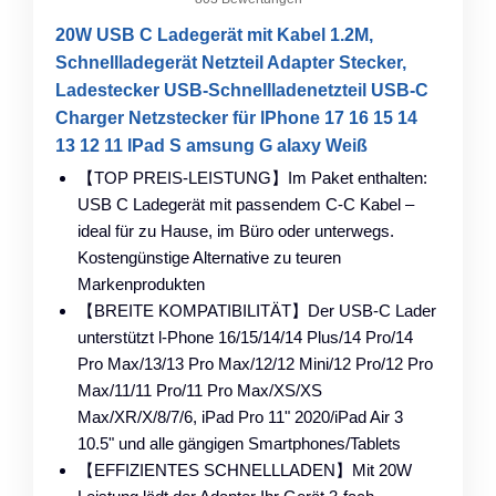
20W USB C Ladegerät mit Kabel 1.2M,
Schnellladegerät Netzteil Adapter Stecker,
Ladestecker USB-Schnellladenetzteil USB-C
Charger Netzstecker für lPhone 17 16 15 14
13 12 11 lPad S amsung G alaxy Weiß
【TOP PREIS-LEISTUNG】Im Paket enthalten:
USB C Ladegerät mit passendem C-C Kabel –
ideal für zu Hause, im Büro oder unterwegs.
Kostengünstige Alternative zu teuren
Markenprodukten
【BREITE KOMPATIBILITÄT】Der USB-C Lader
unterstützt l-Phone 16/15/14/14 Plus/14 Pro/14
Pro Max/13/13 Pro Max/12/12 Mini/12 Pro/12 Pro
Max/11/11 Pro/11 Pro Max/XS/XS
Max/XR/X/8/7/6, iPad Pro 11" 2020/iPad Air 3
10.5" und alle gängigen Smartphones/Tablets
【EFFIZIENTES SCHNELLLADEN】Mit 20W