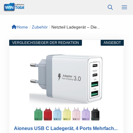
Zum
M
Inhalt
springen
Home
/
Zubehör
/
Netzteil Ladegerät – Die...
VERGLEICHSSIEGER DER REDAKTION
ANGEBOT
Aioneus USB C Ladegerät, 4 Ports Mehrfach...