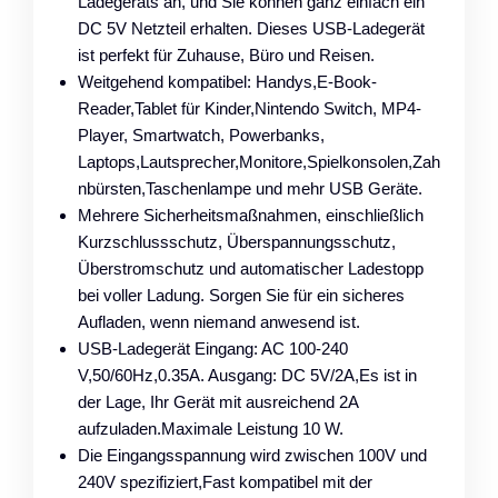
Ladegeräts an, und Sie können ganz einfach ein
DC 5V Netzteil erhalten. Dieses USB-Ladegerät
ist perfekt für Zuhause, Büro und Reisen.
Weitgehend kompatibel: Handys,E-Book-
Reader,Tablet für Kinder,Nintendo Switch, MP4-
Player, Smartwatch, Powerbanks,
Laptops,Lautsprecher,Monitore,Spielkonsolen,Zah
nbürsten,Taschenlampe und mehr USB Geräte.
Mehrere Sicherheitsmaßnahmen, einschließlich
Kurzschlussschutz, Überspannungsschutz,
Überstromschutz und automatischer Ladestopp
bei voller Ladung. Sorgen Sie für ein sicheres
Aufladen, wenn niemand anwesend ist.
USB-Ladegerät Eingang: AC 100-240
V,50/60Hz,0.35A. Ausgang: DC 5V/2A,Es ist in
der Lage, Ihr Gerät mit ausreichend 2A
aufzuladen.Maximale Leistung 10 W.
Die Eingangsspannung wird zwischen 100V und
240V spezifiziert,Fast kompatibel mit der