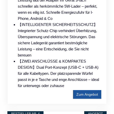
Leistung lädt der Adapter Ihr Gerät 3-fach
schneller als herkömmliche 5W-Lader – perfekt,
wenn es eilig ist. Schnelle Energiezufuhr für l-
Phone, Android & Co
【INTELLIGENTER SICHERHEITSSCHUTZ】
Integrierter Schutz-Chip verhindert Überhitzung,
Überspannung und elektrische Störungen. Das
sichere Ladegerät garantiert bestmögliche
Leistung – eine Entscheidung, die Sie nicht
bereuen
【ZWEI ANSCHLÜSSE & KOMPAKTES
DESIGN】Dual Port-Konzept (USB-C + USB-A)
für alle Kabeltypen. Der platzsparende Würfel
passt in je e Tasche und enge Anschlüsse – ideal
für unterwegs oder zuhause
Zum Angebot
BESTSELLER NR. 4
ANGEBOT