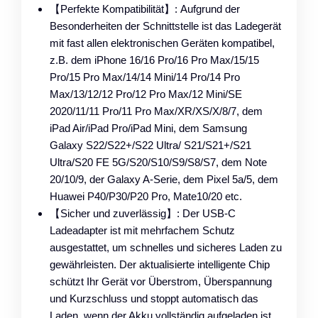
【Perfekte Kompatibilität】: Aufgrund der
Besonderheiten der Schnittstelle ist das Ladegerät
mit fast allen elektronischen Geräten kompatibel,
z.B. dem iPhone 16/16 Pro/16 Pro Max/15/15
Pro/15 Pro Max/14/14 Mini/14 Pro/14 Pro
Max/13/12/12 Pro/12 Pro Max/12 Mini/SE
2020/11/11 Pro/11 Pro Max/XR/XS/X/8/7, dem
iPad Air/iPad Pro/iPad Mini, dem Samsung
Galaxy S22/S22+/S22 Ultra/ S21/S21+/S21
Ultra/S20 FE 5G/S20/S10/S9/S8/S7, dem Note
20/10/9, der Galaxy A-Serie, dem Pixel 5a/5, dem
Huawei P40/P30/P20 Pro, Mate10/20 etc.
【Sicher und zuverlässig】: Der USB-C
Ladeadapter ist mit mehrfachem Schutz
ausgestattet, um schnelles und sicheres Laden zu
gewährleisten. Der aktualisierte intelligente Chip
schützt Ihr Gerät vor Überstrom, Überspannung
und Kurzschluss und stoppt automatisch das
Laden, wenn der Akku vollständig aufgeladen ist.