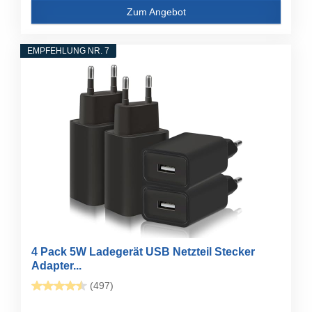
Zum Angebot
EMPFEHLUNG NR. 7
4 Pack 5W Ladegerät USB Netzteil Stecker
Adapter...
(497)