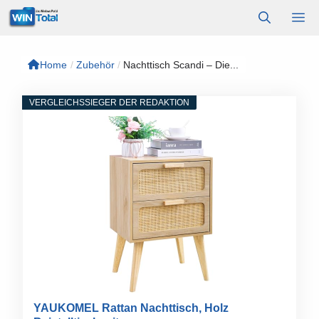
Zum
M
Inhalt
springen
Home
/
Zubehör
/
Nachttisch Scandi – Die...
VERGLEICHSSIEGER DER REDAKTION
YAUKOMEL Rattan Nachttisch, Holz