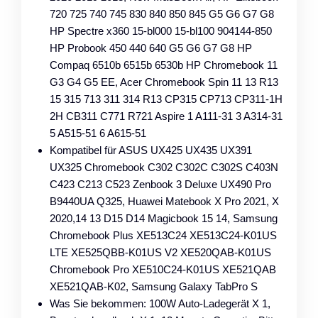
720 725 740 745 830 840 850 845 G5 G6 G7 G8
HP Spectre x360 15-bl000 15-bl100 904144-850
HP Probook 450 440 640 G5 G6 G7 G8 HP
Compaq 6510b 6515b 6530b HP Chromebook 11
G3 G4 G5 EE, Acer Chromebook Spin 11 13 R13
15 315 713 311 314 R13 CP315 CP713 CP311-1H
2H CB311 C771 R721 Aspire 1 A111-31 3 A314-31
5 A515-51 6 A615-51
Kompatibel für ASUS UX425 UX435 UX391
UX325 Chromebook C302 C302C C302S C403N
C423 C213 C523 Zenbook 3 Deluxe UX490 Pro
B9440UA Q325, Huawei Matebook X Pro 2021, X
2020,14 13 D15 D14 Magicbook 15 14, Samsung
Chromebook Plus XE513C24 XE513C24-K01US
LTE XE525QBB-K01US V2 XE520QAB-K01US
Chromebook Pro XE510C24-K01US XE521QAB
XE521QAB-K02, Samsung Galaxy TabPro S
Was Sie bekommen: 100W Auto-Ladegerät X 1,