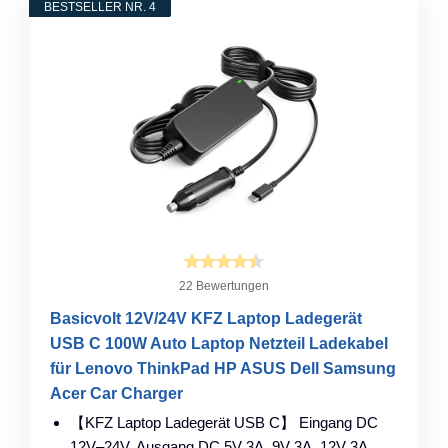
BESTSELLER NR. 4
22 Bewertungen
Basicvolt 12V/24V KFZ Laptop Ladegerät
USB C 100W Auto Laptop Netzteil Ladekabel
für Lenovo ThinkPad HP ASUS Dell Samsung
Acer Car Charger
【KFZ Laptop Ladegerät USB C】 Eingang DC
12V–24V, Ausgang DC 5V 3A, 9V 3A, 12V 3A,