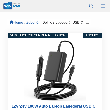
Zum
M
Inhalt
springen
Home
/
Zubehör
/
Dell Kfz-Ladegerät USB-C –...
VERGLEICHSSIEGER DER REDAKTION
ANGEBOT
12V/24V 100W Auto Laptop Ladegerät USB C