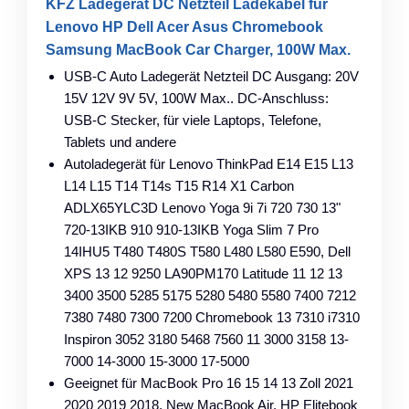
KFZ Ladegerät DC Netzteil Ladekabel für
Lenovo HP Dell Acer Asus Chromebook
Samsung MacBook Car Charger, 100W Max.
USB-C Auto Ladegerät Netzteil DC Ausgang: 20V
15V 12V 9V 5V, 100W Max.. DC-Anschluss:
USB-C Stecker, für viele Laptops, Telefone,
Tablets und andere
Autoladegerät für Lenovo ThinkPad E14 E15 L13
L14 L15 T14 T14s T15 R14 X1 Carbon
ADLX65YLC3D Lenovo Yoga 9i 7i 720 730 13"
720-13IKB 910 910-13IKB Yoga Slim 7 Pro
14IHU5 T480 T480S T580 L480 L580 E590, Dell
XPS 13 12 9250 LA90PM170 Latitude 11 12 13
3400 3500 5285 5175 5280 5480 5580 7400 7212
7380 7480 7300 7200 Chromebook 13 7310 i7310
Inspiron 3052 3180 5468 7560 11 3000 3158 13-
7000 14-3000 15-3000 17-5000
Geeignet für MacBook Pro 16 15 14 13 Zoll 2021
2020 2019 2018, New MacBook Air, HP Elitebook