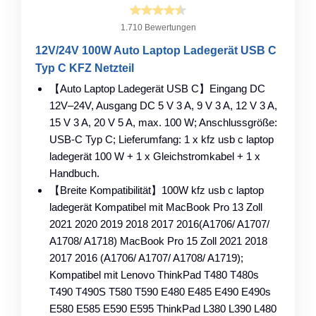
1.710 Bewertungen
12V/24V 100W Auto Laptop Ladegerät USB C
Typ C KFZ Netzteil
【Auto Laptop Ladegerät USB C】Eingang DC
12V–24V, Ausgang DC 5 V 3 A, 9 V 3 A, 12 V 3 A,
15 V 3 A, 20 V 5 A, max. 100 W; Anschlussgröße:
USB-C Typ C; Lieferumfang: 1 x kfz usb c laptop
ladegerät 100 W + 1 x Gleichstromkabel + 1 x
Handbuch.
【Breite Kompatibilität】100W kfz usb c laptop
ladegerät Kompatibel mit MacBook Pro 13 Zoll
2021 2020 2019 2018 2017 2016(A1706/ A1707/
A1708/ A1718) MacBook Pro 15 Zoll 2021 2018
2017 2016 (A1706/ A1707/ A1708/ A1719);
Kompatibel mit Lenovo ThinkPad T480 T480s
T490 T490S T580 T590 E480 E485 E490 E490s
E580 E585 E590 E595 ThinkPad L380 L390 L480