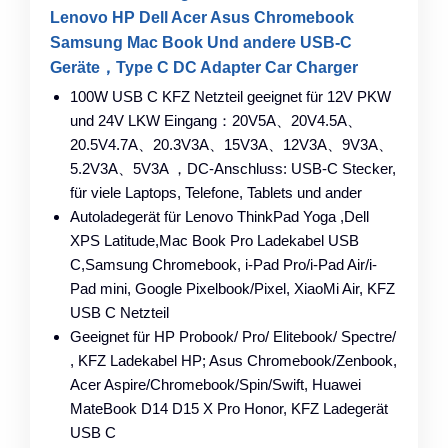
Lenovo HP Dell Acer Asus Chromebook
Samsung Mac Book Und andere USB-C
Geräte，Type C DC Adapter Car Charger
100W USB C KFZ Netzteil geeignet für 12V PKW
und 24V LKW Eingang：20V5A、20V4.5A、
20.5V4.7A、20.3V3A、15V3A、12V3A、9V3A、
5.2V3A、5V3A ，DC-Anschluss: USB-C Stecker,
für viele Laptops, Telefone, Tablets und ander
Autoladegerät für Lenovo ThinkPad Yoga ,Dell
XPS Latitude,Mac Book Pro Ladekabel USB
C,Samsung Chromebook, i-Pad Pro/i-Pad Air/i-
Pad mini, Google Pixelbook/Pixel, XiaoMi Air, KFZ
USB C Netzteil
Geeignet für HP Probook/ Pro/ Elitebook/ Spectre/
, KFZ Ladekabel HP; Asus Chromebook/Zenbook,
Acer Aspire/Chromebook/Spin/Swift, Huawei
MateBook D14 D15 X Pro Honor, KFZ Ladegerät
USB C