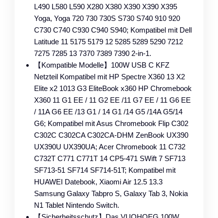
L490 L580 L590 X280 X380 X390 X390 X395
Yoga, Yoga 720 730 730S S730 S740 910 920
C730 C740 C930 C940 S940; Kompatibel mit Dell
Latitude 11 5175 5179 12 5285 5289 5290 7212
7275 7285 13 7370 7389 7390 2-in-1.
【Kompatible Modelle】100W USB C KFZ
Netzteil Kompatibel mit HP Spectre X360 13 X2
Elite x2 1013 G3 EliteBook x360 HP Chromebook
X360 11 G1 EE / 11 G2 EE /11 G7 EE / 11 G6 EE
/ 11A G6 EE /13 G1 / 14 G1 /14 G5 /14A G5/14
G6; Kompatibel mit Asus Chromebook Flip C302
C302C C302CA C302CA-DHM ZenBook UX390
UX390U UX390UA; Acer Chromebook 11 C732
C732T C771 C771T 14 CP5-471 SWift 7 SF713
SF713-51 SF714 SF714-51T; Kompatibel mit
HUAWEI Datebook, Xiaomi Air 12.5 13.3
Samsung Galaxy Tabpro S, Galaxy Tab 3, Nokia
N1 Tablet Nintendo Switch.
【Sicherheitsschutz】Das VUOHOEG 100W