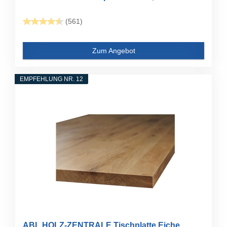
(561)
Zum Angebot
EMPFEHLUNG NR. 12
ABL HOLZ-ZENTRALE Tischplatte Eiche