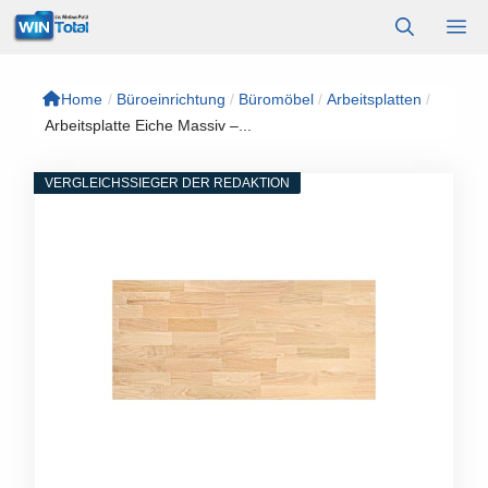
Zum
M
Inhalt
springen
Home
/
Büroeinrichtung
/
Büromöbel
/
Arbeitsplatten
/
Arbeitsplatte Eiche Massiv –...
VERGLEICHSSIEGER DER REDAKTION