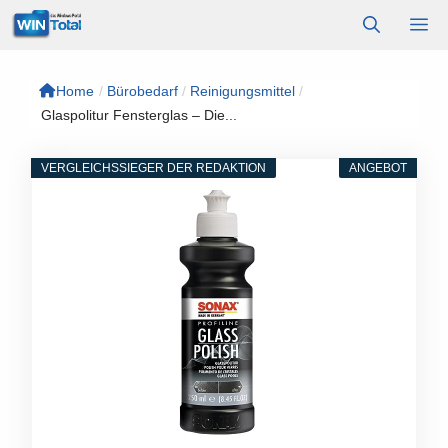
Zum
M
Inhalt
springen
Home
/
Bürobedarf
/
Reinigungsmittel
/
Glaspolitur Fensterglas – Die...
VERGLEICHSSIEGER DER REDAKTION
ANGEBOT