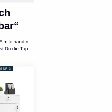
ch
bar“
“
miteinander
st Du die Top
 NR. 3