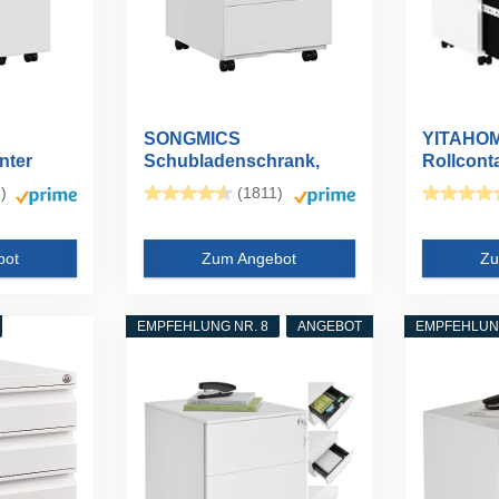
SONGMICS
YITAHO
nter
Schubladenschrank,
Rollconta
...
Rollcontainer, mobiler...
Abschließ
)
(1811)
bot
Zum Angebot
Zu
EMPFEHLUNG NR. 8
ANGEBOT
EMPFEHLUNG