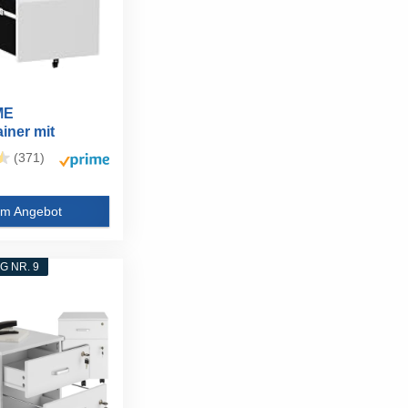
ME
iner mit
bar...
(371)
m Angebot
 NR. 9