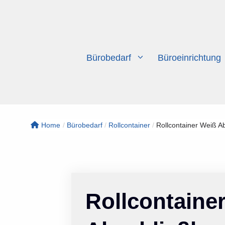
Zum
Inhalt
springen
Bürobedarf
Büroeinrichtung
Home
/
Bürobedarf
/
Rollcontainer
/
Rollcontainer Weiß Ab
Rollcontaine