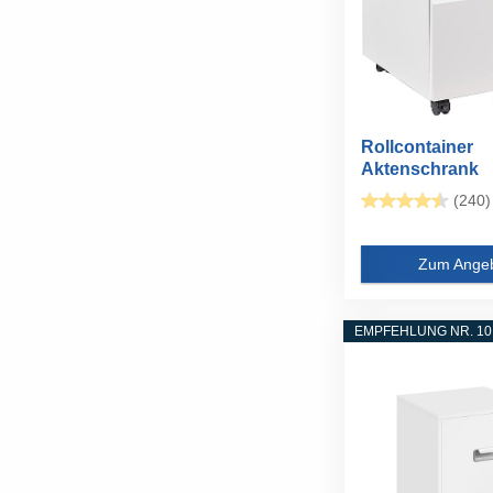
Rollcontainer
Aktenschrank
abschließbar...
(240)
Zum Ange
EMPFEHLUNG NR. 10