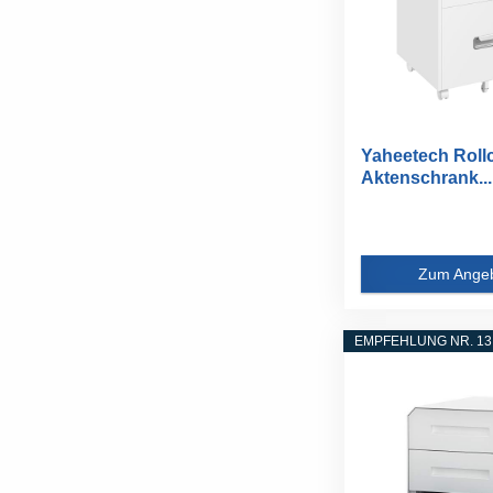
Yaheetech Rollc
Aktenschrank...
Zum Ange
EMPFEHLUNG NR. 13