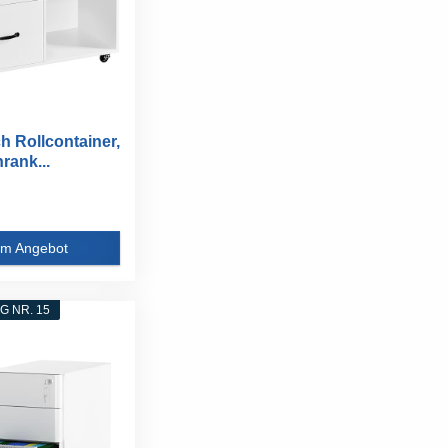
h Rollcontainer,
rank...
m Angebot
 NR. 15