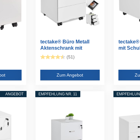
tectake® Büro Metall
tectake®
Aktenschrank mit
mit Schu
Rollen...
(51)
bot
Zum Angebot
Zu
ANGEBOT
EMPFEHLUNG NR. 11
EMPFEHLUNG