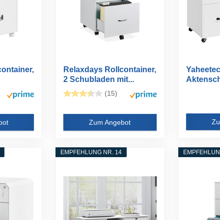
ontainer,
Relaxdays Rollcontainer,
Yaheetec
2 Schubladen mit...
Aktensch
(15)
Zu
bot
Zum Angebot
EMPFEHLUNG NR. 14
EMPFEHLUNG