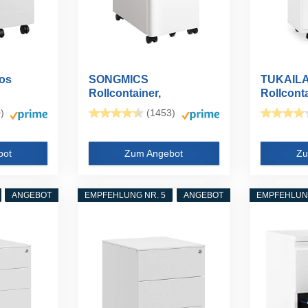
os
SONGMICS
TUKAILAI
Rollcontainer,
Rollconta
Aktenschrank,
)
(1453)
Büroschrank...
bot
Zum Angebot
Zu
ANGEBOT
EMPFEHLUNG NR. 5
ANGEBOT
EMPFEHLUNG