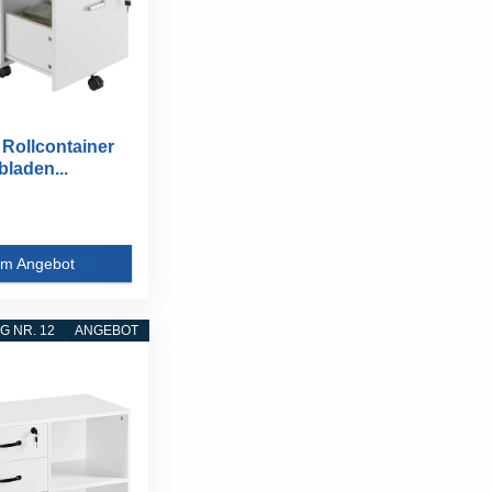
 Rollcontainer
bladen...
m Angebot
 NR. 12
ANGEBOT