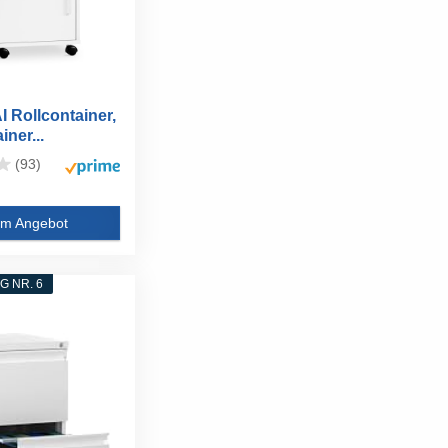
 Rollcontainer,
iner...
(93)
m Angebot
 NR. 6