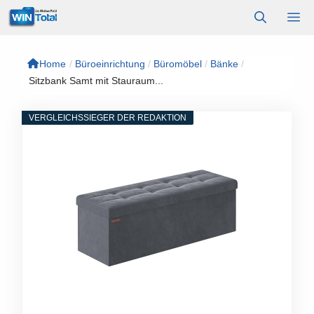
Zum
M
Inhalt
springen
Home
/
Büroeinrichtung
/
Büromöbel
/
Bänke
/
Sitzbank Samt mit Stauraum...
VERGLEICHSSIEGER DER REDAKTION