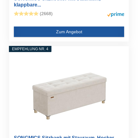
klappbare...
(2668)
Zum Angebot
EMPFEHLUNG NR. 4
SONGMICS Sitzbank mit Stauraum, Hocker