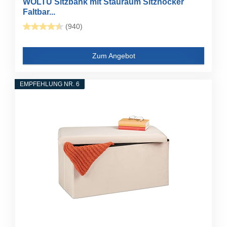
WOLTU Sitzbank mit Stauraum Sitzhocker
Faltbar...
(940)
Zum Angebot
EMPFEHLUNG NR. 6