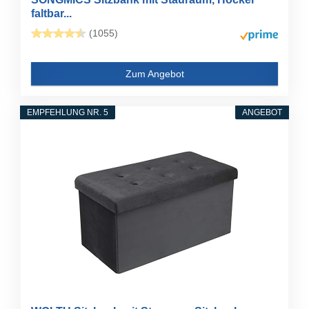
faltbar...
(1055)
Zum Angebot
EMPFEHLUNG NR. 5
ANGEBOT