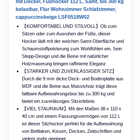
mit Deckel, Fußhocker 112 L, Samt, bis 300 kg
belastbar, Flur Wohnzimmer Schlafzimmer,
cappuccinobeige LSF0518W02
【KOMFORTABEL UND STILVOLL】Ob zum
Sitzen oder zum Ausruhen der Füße, dieser
Hocker lädt mit der weichen Samt-Oberfläche und
Schaumstoffpolsterung zum Wohlfühlen ein. Sein
Stepp-Design und die Beine mit natürlicher
Holzmaserung bringen raffinierte Eleganz
【STARKER UND ZUVERLÄSSIGER SITZ】
Durch die 9 mm dicke Deck- und Bodenplatte aus
MDF und die Beine aus Massivholz trägt diese
faltbare Aufbewahrungsbox bis zu 300 kg und
bietet ein zuverlässiges Sitzerlebnis
【VIEL STAURAUM】Mit den Maßen 38 x 110 x
40 cm und einem Fassungsvermögen von 112 L
ist dieser Sitzhocker perfekt für die Aufbewahrung
von Bettlaken, Kissen, Decken, Zeitschriften und
vielem mehr geeignet