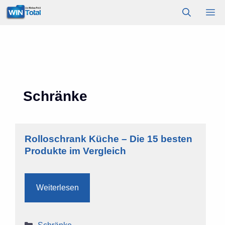
Zum
M
Inhalt
springen
Schränke
Rolloschrank Küche – Die 15 besten
Produkte im Vergleich
Weiterlesen
Kategorien