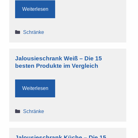
Weiterlesen
Kategorien
Schränke
Jalousieschrank Weiß – Die 15
besten Produkte im Vergleich
Weiterlesen
Kategorien
Schränke
Jalousieschrank Küche – Die 15