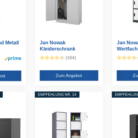
d Metall
Jan Nowak
Jan Now
Kleiderschrank
Wertfac
abschließbar...
Fächersc
(164)
Zum Angebot
Zu
bot
EMPFEHLUNG NR. 14
EMPFEHLUNG