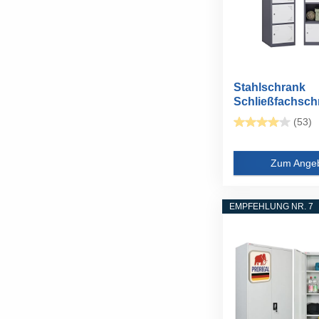
Stahlschrank
Schließfachsch
Wertfachschrank
(53)
Zum Ange
EMPFEHLUNG NR. 7