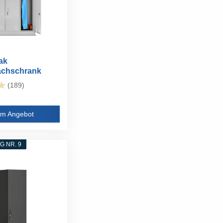
ak
achschrank
tfachschrank...
(189)
m Angebot
 NR. 9