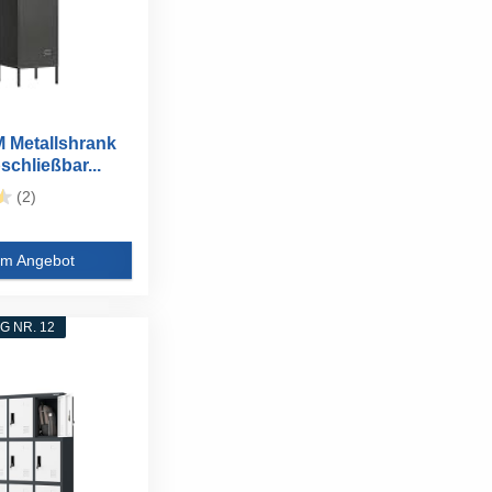
Metallshrank
chließbar...
(2)
m Angebot
 NR. 12