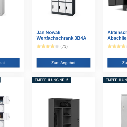
Jan Nowak
Aktensc
Wertfachschrank 3B4A
Abschlie
Fächerschrank...
Metallsch
(73)
bot
Zum Angebot
Zu
EMPFEHLUNG NR. 5
EMPFEHLUNG