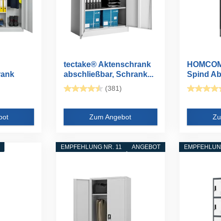
tectake® Aktenschrank
HOMCOM 
rank
abschließbar, Schrank...
Spind Abs
..
(381)
bot
Zum Angebot
Zu
EMPFEHLUNG NR. 11
ANGEBOT
EMPFEHLUNG