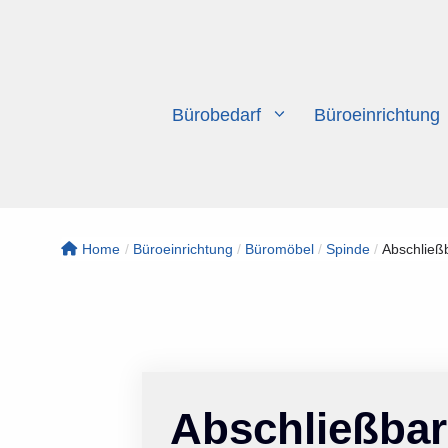
Zum
Inhalt
springen
Bürobedarf
Büroeinrichtung
Home
/
Büroeinrichtung
/
Büromöbel
/
Spinde
/
Abschließb
Abschließbar