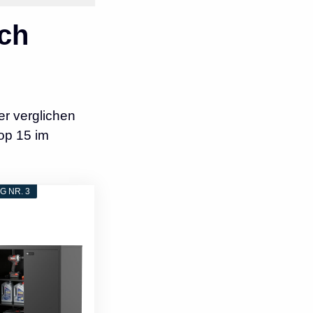
ch
r verglichen
op 15 im
 NR. 3