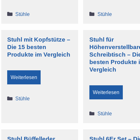
Kategorien
Kategorien
Stühle
Stühle
Stuhl mit Kopfstütze –
Stuhl für
Die 15 besten
Höhenverstellbar
Produkte im Vergleich
Schreibtisch – Di
besten Produkte 
Vergleich
Weiterlesen
Weiterlesen
Kategorien
Stühle
Kategorien
Stühle
Stuhl Büffelleder
Stuhl 6Er Set – Di