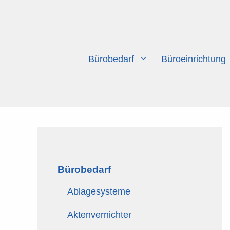
Zum
Inhalt
springen
Bürobedarf
Büroeinrichtung
Bürobedarf
Ablagesysteme
Aktenvernichter