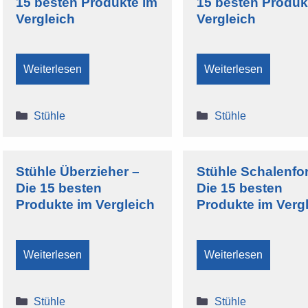
15 besten Produkte im
15 besten Produk
Vergleich
Vergleich
Weiterlesen
Weiterlesen
Kategorien
Kategorien
Stühle
Stühle
Stühle Überzieher –
Stühle Schalenfo
Die 15 besten
Die 15 besten
Produkte im Vergleich
Produkte im Verg
Weiterlesen
Weiterlesen
Kategorien
Kategorien
Stühle
Stühle