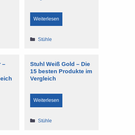
Weiterlesen
Kategorien
Stühle
 –
Stuhl Weiß Gold – Die
15 besten Produkte im
leich
Vergleich
Weiterlesen
Kategorien
Stühle