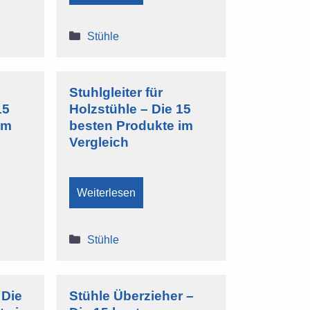
Kategorien
Stühle
Stuhlgleiter für
15
Holzstühle – Die 15
im
besten Produkte im
Vergleich
Weiterlesen
Kategorien
Stühle
 Die
Stühle Überzieher –