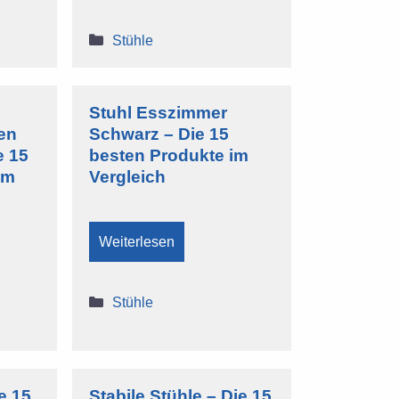
Kategorien
Stühle
Stuhl Esszimmer
en
Schwarz – Die 15
e 15
besten Produkte im
im
Vergleich
Weiterlesen
Kategorien
Stühle
e 15
Stabile Stühle – Die 15