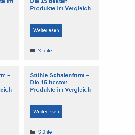
te im
Die 15 besten
Produkte im Vergleich
Weiterlesen
Kategorien
Stühle
rm –
Stühle Schalenform –
Die 15 besten
leich
Produkte im Vergleich
Weiterlesen
Kategorien
Stühle