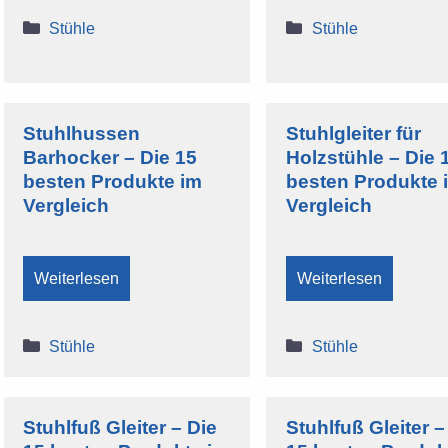
Kategorien
Kategorien
Stühle
Stühle
Stuhlhussen
Stuhlgleiter für
Barhocker – Die 15
Holzstühle – Die 
besten Produkte im
besten Produkte 
Vergleich
Vergleich
Weiterlesen
Weiterlesen
Kategorien
Kategorien
Stühle
Stühle
Stuhlfuß Gleiter – Die
Stuhlfuß Gleiter –