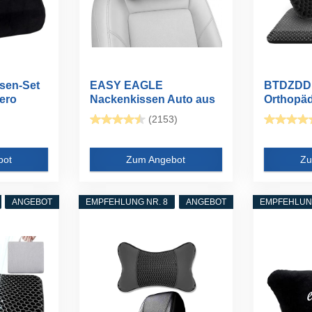
ssen-Set
EASY EAGLE
BTDZDD G
ero
Nackenkissen Auto aus
Orthopä
Wildleder und...
Doppelsch
(2153)
bot
Zum Angebot
Zu
ANGEBOT
EMPFEHLUNG NR. 8
ANGEBOT
EMPFEHLUNG