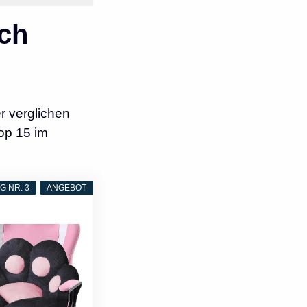
ch
r verglichen
op 15 im
 NR. 3
ANGEBOT