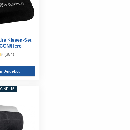
irs Kissen-Set
/ICON/Hero
.
(354)
m Angebot
 NR. 15