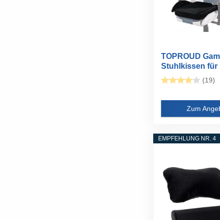
TOPROUD Gami
Stuhlkissen für
Sitzen...
(19)
Zum Ange
EMPFEHLUNG NR. 4