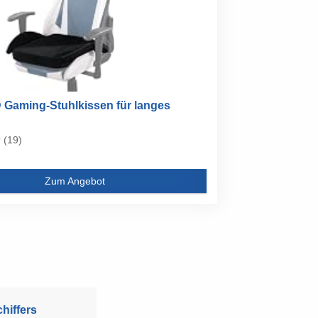
aming-Stuhlkissen für langes
(19)
Zum Angebot
hiffers