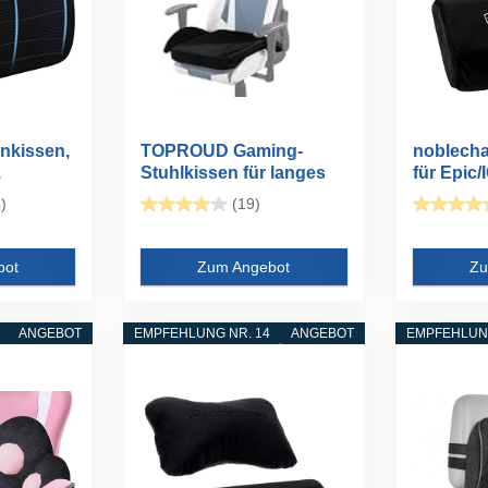
kissen,
TOPROUD Gaming-
noblecha
.
Stuhlkissen für langes
für Epic
Sitzen...
Gaming..
)
(19)
bot
Zum Angebot
Zu
ANGEBOT
EMPFEHLUNG NR. 14
ANGEBOT
EMPFEHLUNG