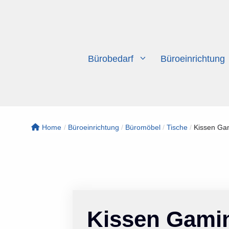
Zum
Inhalt
springen
Bürobedarf
Büroeinrichtung
Home
/
Büroeinrichtung
/
Büromöbel
/
Tische
/
Kissen Gam
Kissen Gamin