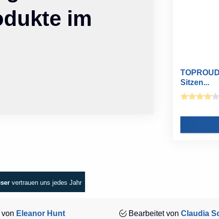
odukte im
TOPROUD G
Sitzen...
eser
vertrauen uns jedes Jahr
 von
Eleanor Hunt
Bearbeitet von
Claudia Sc