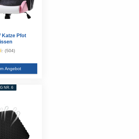
Katze Pfot
issen
n Cute...
(504)
m Angebot
 NR. 6