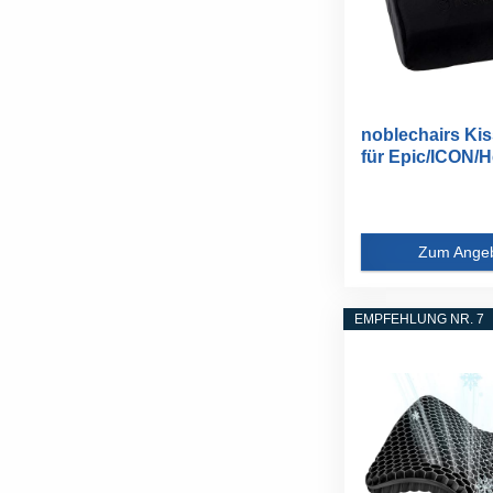
noblechairs Ki
für Epic/ICON/H
Gaming...
Zum Ange
EMPFEHLUNG NR. 7