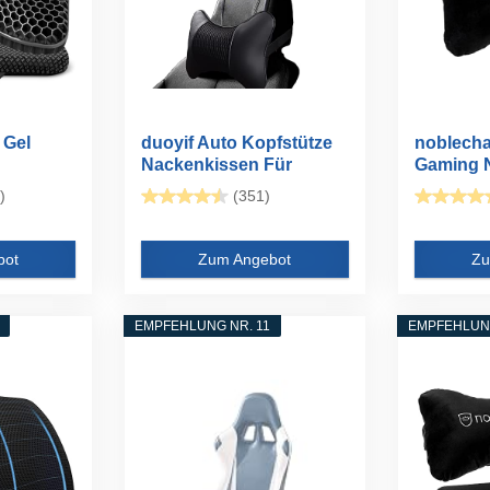
 Gel
duoyif Auto Kopfstütze
noblech
Nackenkissen Für
Gaming N
Auto...
)
(351)
bot
Zum Angebot
Zu
EMPFEHLUNG NR. 11
EMPFEHLUNG