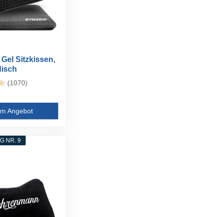
el Sitzkissen,
disch
icht...
(1070)
m Angebot
 NR. 9