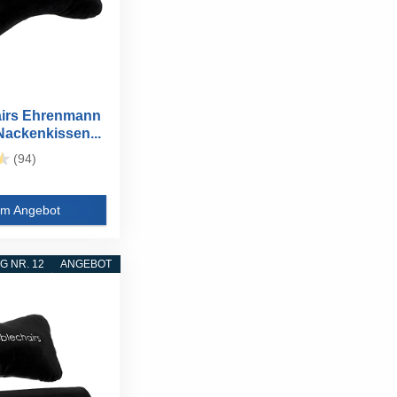
airs Ehrenmann
ackenkissen...
(94)
m Angebot
 NR. 12
ANGEBOT