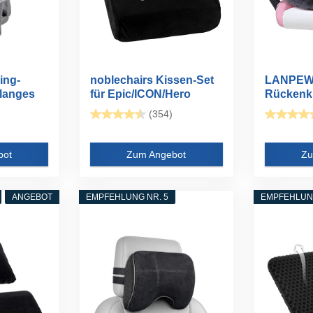
ng-
noblechairs Kissen-Set
LANPEW 
 langes
für Epic/ICON/Hero
Rückenk
Gaming...
Sitzkisse
(354)
bot
Zum Angebot
Zu
ANGEBOT
EMPFEHLUNG NR. 5
EMPFEHLUNG