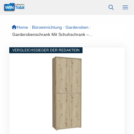
Zum
M
Inhalt
springen
Home
/
Büroeinrichtung
/
Garderoben
/
Garderobenschrank Mit Schuhschrank –...
VERGLEICHSSIEGER DER REDAKTION