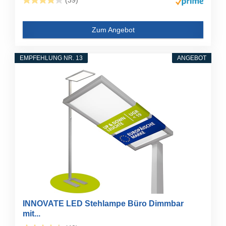
(39)
Zum Angebot
EMPFEHLUNG NR. 13
ANGEBOT
INNOVATE LED Stehlampe Büro Dimmbar
mit...