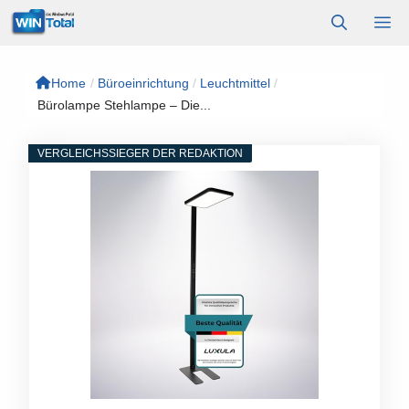
Zum
M
Inhalt
springen
Home
/
Büroeinrichtung
/
Leuchtmittel
/
Bürolampe Stehlampe – Die...
VERGLEICHSSIEGER DER REDAKTION