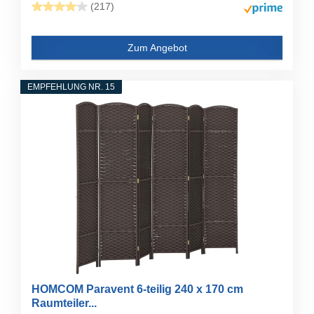
(217)
Zum Angebot
EMPFEHLUNG NR. 15
HOMCOM Paravent 6-teilig 240 x 170 cm
Raumteiler...