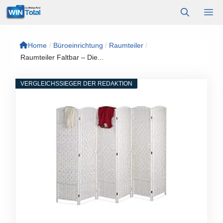
Zum
M
Inhalt
springen
Home
/
Büroeinrichtung
/
Raumteiler
/
Raumteiler Faltbar – Die...
VERGLEICHSSIEGER DER REDAKTION