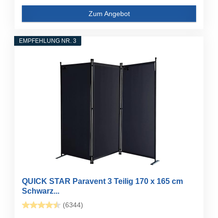
Zum Angebot
EMPFEHLUNG NR. 3
QUICK STAR Paravent 3 Teilig 170 x 165 cm
Schwarz...
(6344)