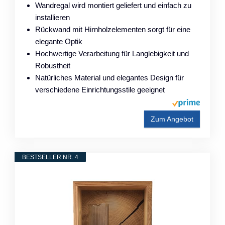
Wandregal wird montiert geliefert und einfach zu
installieren
Rückwand mit Hirnholzelementen sorgt für eine
elegante Optik
Hochwertige Verarbeitung für Langlebigkeit und
Robustheit
Natürliches Material und elegantes Design für
verschiedene Einrichtungsstile geeignet
Zum Angebot
BESTSELLER NR. 4