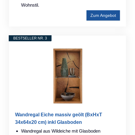
Wohnstil.
Zum Angebot
BESTSELLER NR. 3
Wandregal Eiche massiv geölt (BxHxT
34x64x20 cm) inkl Glasboden
Wandregal aus Wildeiche mit Glasboden