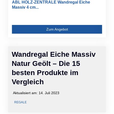
ABL HOLZ-ZENTRALE Wandregal Eiche
Massiv 4 cm...
Zum Angebot
Wandregal Eiche Massiv
Natur Geölt – Die 15
besten Produkte im
Vergleich
Aktualisiert am:
14. Juli 2023
REGALE