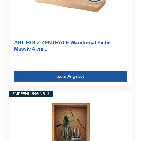
ABL HOLZ-ZENTRALE Wandregal Eiche
Massiv 4 cm...
Zum Angebot
EMPFEHLUNG NR. 3