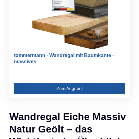
tømmermann - Wandregal mit Baumkante -
massives...
Zum Angebot
Wandregal Eiche Massiv
Natur Geölt – das