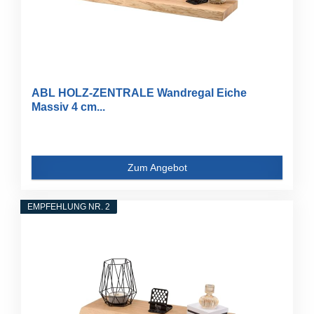
ABL HOLZ-ZENTRALE Wandregal Eiche
Massiv 4 cm...
Zum Angebot
EMPFEHLUNG NR. 2