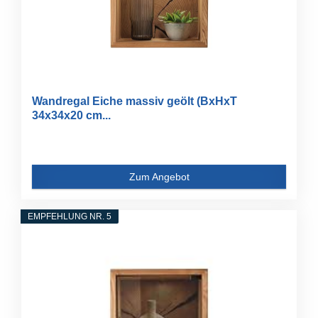
Wandregal Eiche massiv geölt (BxHxT
34x34x20 cm...
Zum Angebot
EMPFEHLUNG NR. 5