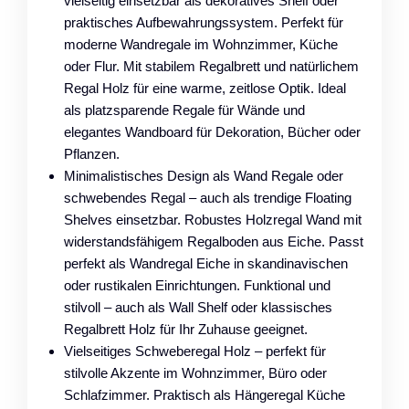
vielseitig einsetzbar als dekoratives Shelf oder
praktisches Aufbewahrungssystem. Perfekt für
moderne Wandregale im Wohnzimmer, Küche
oder Flur. Mit stabilem Regalbrett und natürlichem
Regal Holz für eine warme, zeitlose Optik. Ideal
als platzsparende Regale für Wände und
elegantes Wandboard für Dekoration, Bücher oder
Pflanzen.
Minimalistisches Design als Wand Regale oder
schwebendes Regal – auch als trendige Floating
Shelves einsetzbar. Robustes Holzregal Wand mit
widerstandsfähigem Regalboden aus Eiche. Passt
perfekt als Wandregal Eiche in skandinavischen
oder rustikalen Einrichtungen. Funktional und
stilvoll – auch als Wall Shelf oder klassisches
Regalbrett Holz für Ihr Zuhause geeignet.
Vielseitiges Schweberegal Holz – perfekt für
stilvolle Akzente im Wohnzimmer, Büro oder
Schlafzimmer. Praktisch als Hängeregal Küche