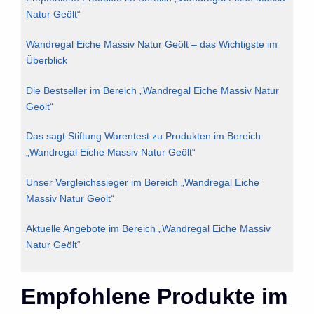
Natur Geölt“
Wandregal Eiche Massiv Natur Geölt – das Wichtigste im
Überblick
Die Bestseller im Bereich „Wandregal Eiche Massiv Natur
Geölt“
Das sagt Stiftung Warentest zu Produkten im Bereich
„Wandregal Eiche Massiv Natur Geölt“
Unser Vergleichssieger im Bereich „Wandregal Eiche
Massiv Natur Geölt“
Aktuelle Angebote im Bereich „Wandregal Eiche Massiv
Natur Geölt“
Empfohlene Produkte im