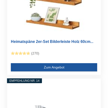
Heimatspäne 2er-Set Bilderleiste Holz 60cm...
(270)
Zum Angebot
EMPFEHLUNG NR. 14