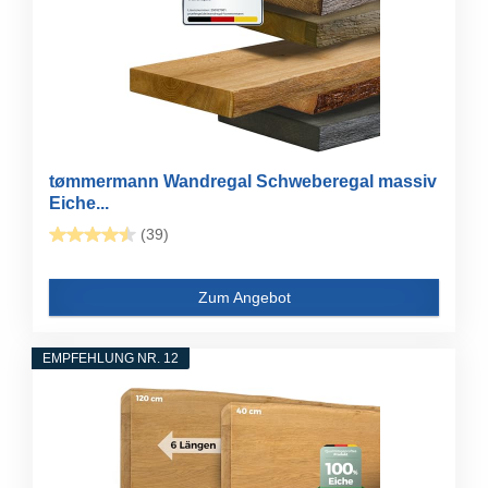
tømmermann Wandregal Schweberegal massiv
Eiche...
(39)
Zum Angebot
EMPFEHLUNG NR. 12