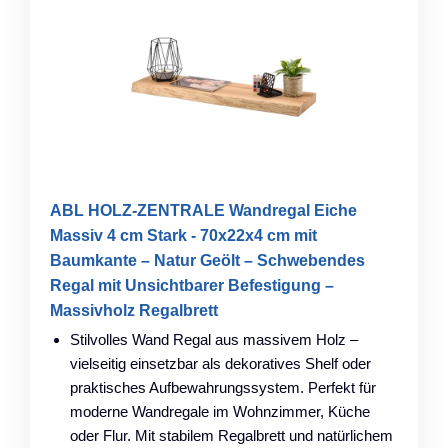
ABL HOLZ-ZENTRALE Wandregal Eiche
Massiv 4 cm Stark - 70x22x4 cm mit
Baumkante – Natur Geölt – Schwebendes
Regal mit Unsichtbarer Befestigung –
Massivholz Regalbrett
Stilvolles Wand Regal aus massivem Holz –
vielseitig einsetzbar als dekoratives Shelf oder
praktisches Aufbewahrungssystem. Perfekt für
moderne Wandregale im Wohnzimmer, Küche
oder Flur. Mit stabilem Regalbrett und natürlichem