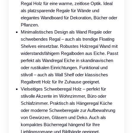
Regal Holz für eine warme, zeitlose Optik. Ideal
als platzsparende Regale für Wände und
elegantes Wandboard für Dekoration, Bücher oder
Pflanzen.
Minimalistisches Design als Wand Regale oder
schwebendes Regal – auch als trendige Floating
Shelves einsetzbar. Robustes Holzregal Wand mit
widerstandsfähigem Regalboden aus Eiche. Passt
perfekt als Wandregal Eiche in skandinavischen
oder rustikalen Einrichtungen. Funktional und
stilvoll – auch als Wall Shelf oder klassisches
Regalbrett Holz für Ihr Zuhause geeignet.
Vielseitiges Schweberegal Holz – perfekt für
stilvolle Akzente im Wohnzimmer, Büro oder
Schlafzimmer. Praktisch als Hängeregal Küche
oder moderne Schweberegale zur Aufbewahrung
von Gewürzen, Gläsern und Deko. Auch als
kompaktes Bücherregal hängend für Ihre
Lieblingsromane und Bildbände geeignet.