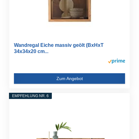
Wandregal Eiche massiv geölt (BxHxT
34x34x20 cm...
Zum Angebot
EMPFEHLUNG NR. 6