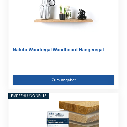
Natuhr Wandregal Wandboard Hängeregal...
Zum Angebot
EMPFEHLUNG NR. 15