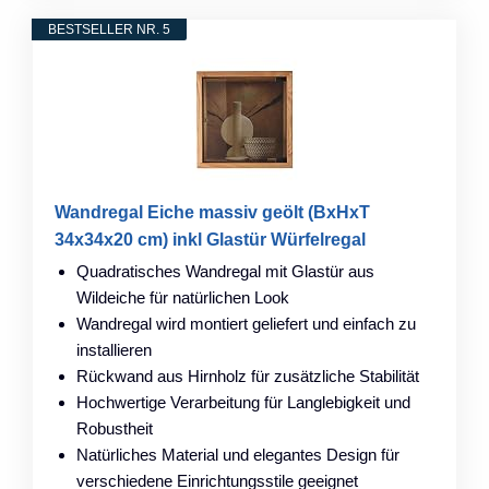
BESTSELLER NR. 5
Wandregal Eiche massiv geölt (BxHxT
34x34x20 cm) inkl Glastür Würfelregal
Quadratisches Wandregal mit Glastür aus
Wildeiche für natürlichen Look
Wandregal wird montiert geliefert und einfach zu
installieren
Rückwand aus Hirnholz für zusätzliche Stabilität
Hochwertige Verarbeitung für Langlebigkeit und
Robustheit
Natürliches Material und elegantes Design für
verschiedene Einrichtungsstile geeignet