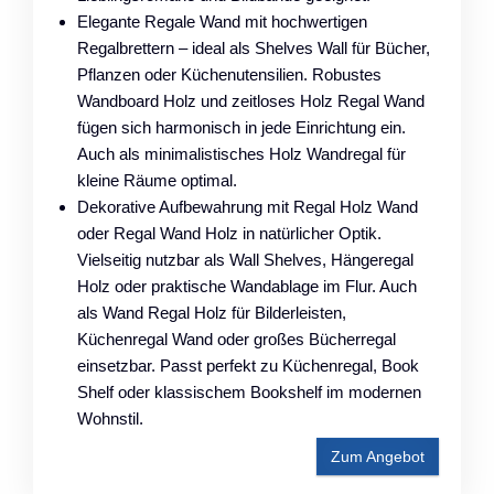
Elegante Regale Wand mit hochwertigen
Regalbrettern – ideal als Shelves Wall für Bücher,
Pflanzen oder Küchenutensilien. Robustes
Wandboard Holz und zeitloses Holz Regal Wand
fügen sich harmonisch in jede Einrichtung ein.
Auch als minimalistisches Holz Wandregal für
kleine Räume optimal.
Dekorative Aufbewahrung mit Regal Holz Wand
oder Regal Wand Holz in natürlicher Optik.
Vielseitig nutzbar als Wall Shelves, Hängeregal
Holz oder praktische Wandablage im Flur. Auch
als Wand Regal Holz für Bilderleisten,
Küchenregal Wand oder großes Bücherregal
einsetzbar. Passt perfekt zu Küchenregal, Book
Shelf oder klassischem Bookshelf im modernen
Wohnstil.
Zum Angebot