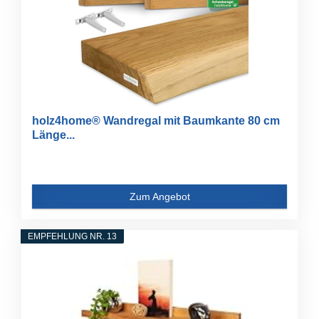
holz4home® Wandregal mit Baumkante 80 cm
Länge...
Zum Angebot
EMPFEHLUNG NR. 13