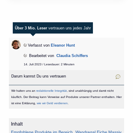
Über 3 Mio. Leser
vertrauen uns jedes Jahr
Verfasst von
Eleanor Hunt
Bearbeitet von
Claudia Schiffers
14. Juli 2023 / Lesedauer: 2 Minuten
Darum kannst Du uns vertrauen
Wir halten uns an
redaktionelle Integrität
, sind unabhängig und damit nicht
käuflich. Der Beitrag kann Verweise auf Produkte unserer Partner enthalten. Hier
ist eine Erklärung,
wie wir Geld verdienen
.
Inhalt
Empfohlene Produkte im Bereich „Wandregal Eiche Massiv