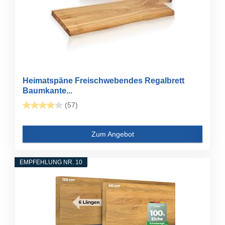
Heimatspäne Freischwebendes Regalbrett
Baumkante...
(57)
Zum Angebot
EMPFEHLUNG NR. 10