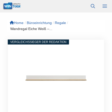
Zum
M
Inhalt
springen
Home
/
Büroeinrichtung
/
Regale
/
Wandregal Eiche Weiß –...
VERGLEICHSSIEGER DER REDAKTION