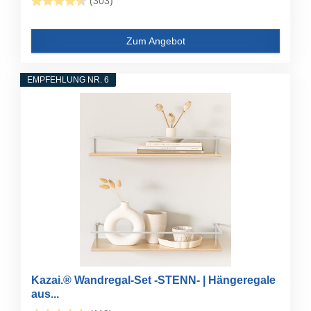
(303)
Zum Angebot
EMPFEHLUNG NR. 6
Kazai.® Wandregal-Set -STENN- | Hängeregale
aus...