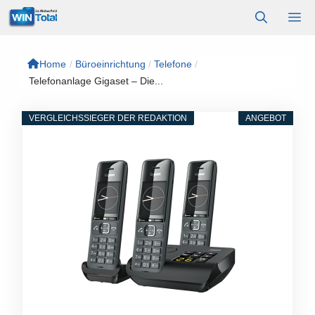
Zum
M
Inhalt
springen
Home
/
Büroeinrichtung
/
Telefone
/
Telefonanlage Gigaset – Die...
VERGLEICHSSIEGER DER REDAKTION
ANGEBOT