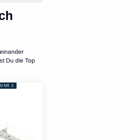
ch
einander
st Du die Top
 NR. 3