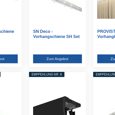
chiene
SN Deco -
PROVIST
Vorhangschiene SH Set
Vorhangle
 aus...
2-läufig...
Polystyrol
bot
Zum Angebot
Zu
EMPFEHLUNG NR. 8
EMPFEHLUNG