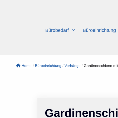
Zum
Inhalt
springen
Bürobedarf
Büroeinrichtung
Home
/
Büroeinrichtung
/
Vorhänge
/
Gardinenschiene mit
Gardinenschi