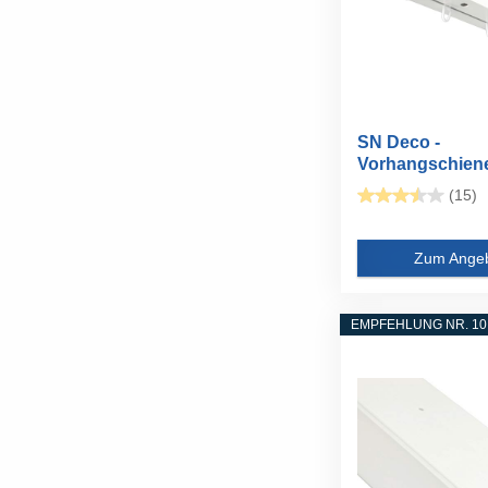
SN Deco -
Vorhangschien
2-läufig...
(15)
Zum Ange
EMPFEHLUNG NR. 10