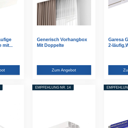
äufige
Generisch Vorhangbox
Garesa G
mit...
Mit Doppelte
2-läufig,W
Vorhangschiene...
bot
Zum Angebot
Zu
EMPFEHLUNG NR. 14
EMPFEHLUNG