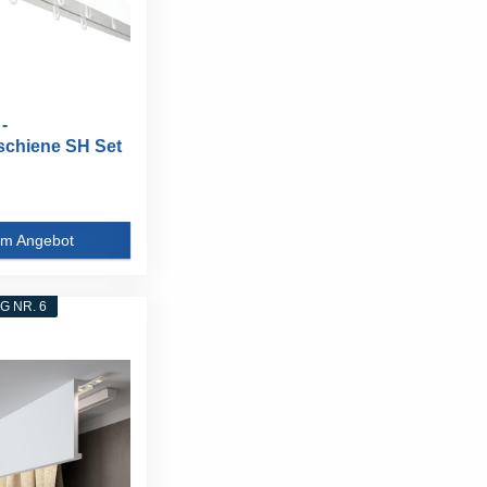
-
chiene SH Set
m Angebot
 NR. 6