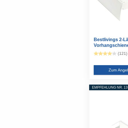
Bestlivings 2-L
Vorhangschiene 
(121)
Zum Ange
EMPFEHLUNG NR. 13