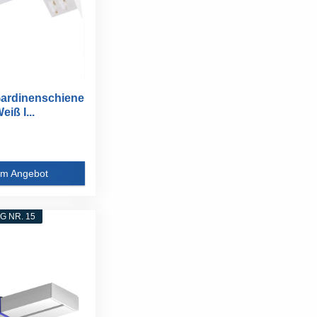
ardinenschiene
eiß I...
m Angebot
 NR. 15