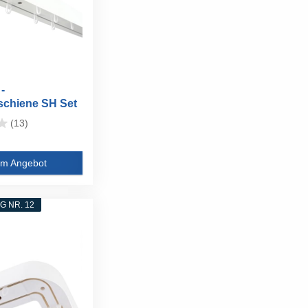
-
chiene SH Set
(13)
m Angebot
 NR. 12