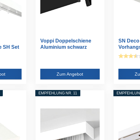
Voppi Doppelschiene
SN Deco 
e SH Set
Aluminium schwarz
Vorhangs
260cm mit...
2-läufig...
bot
Zum Angebot
Zu
EMPFEHLUNG NR. 11
EMPFEHLUNG