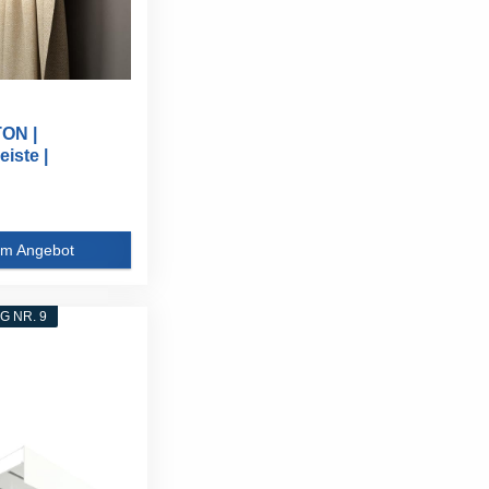
ON |
iste |
 | 40 x...
m Angebot
 NR. 9