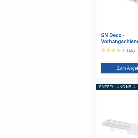
SN Deco -
Vorhangschien
2-läufig...
(15)
Zum Ange
EMPFEHLUNG NR. 4