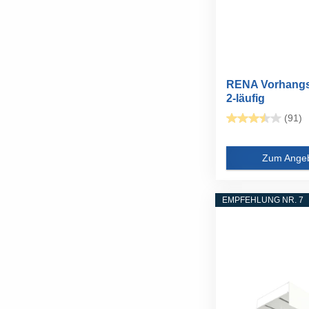
RENA Vorhangs
2-läufig
Gardinenschiene
(91)
Zum Ange
EMPFEHLUNG NR. 7