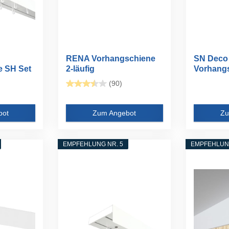
RENA Vorhangschiene
SN Deco 
e SH Set
2-läufig
Vorhangs
Gardinenschiene aus...
2-läufig...
(90)
bot
Zum Angebot
Zu
EMPFEHLUNG NR. 5
EMPFEHLUNG