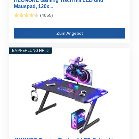
HLONONE Gaming Tisch mit LED und
Mauspad, 120x...
(4855)
Zum Angebot
EMPFEHLUNG NR. 6