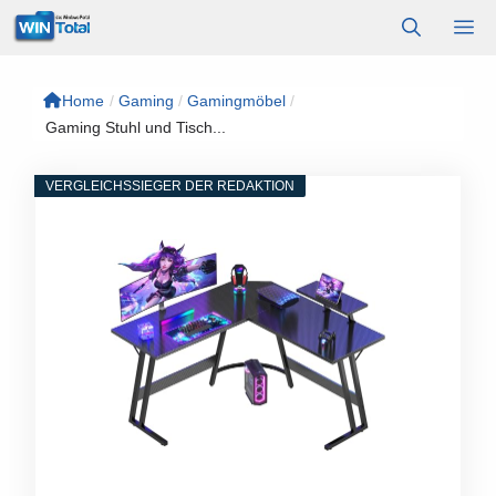
Zum
M
Inhalt
springen
Home
/
Gaming
/
Gamingmöbel
/
Gaming Stuhl und Tisch...
VERGLEICHSSIEGER DER REDAKTION