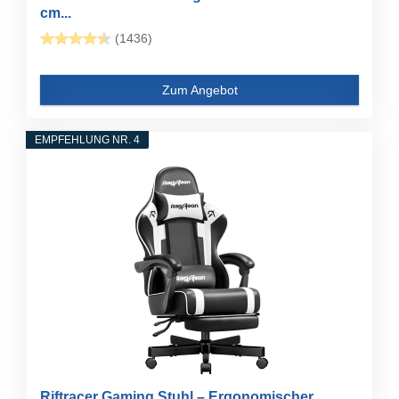
cm...
(1436)
Zum Angebot
EMPFEHLUNG NR. 4
Riftracer Gaming Stuhl – Ergonomischer