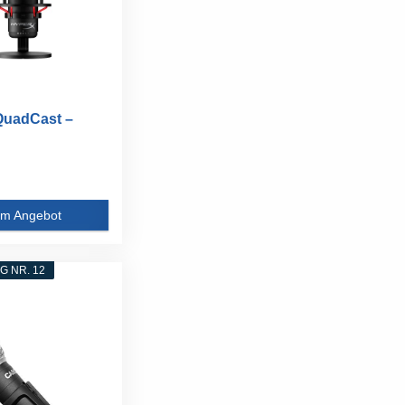
QuadCast –
atormikrofon
m Angebot
 NR. 12