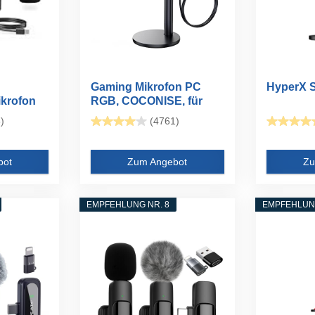
Gaming Mikrofon PC
HyperX S
krofon
RGB, COCONISE, für
Streaming...
)
(4761)
bot
Zum Angebot
Zu
EMPFEHLUNG NR. 8
EMPFEHLUNG