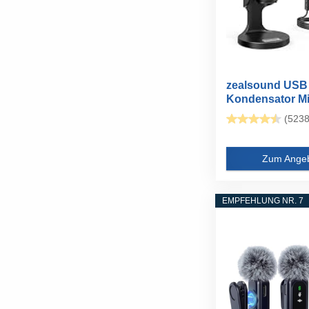
zealsound USB
Kondensator Mi
für PC Laptop...
(5238
Zum Ange
EMPFEHLUNG NR. 7