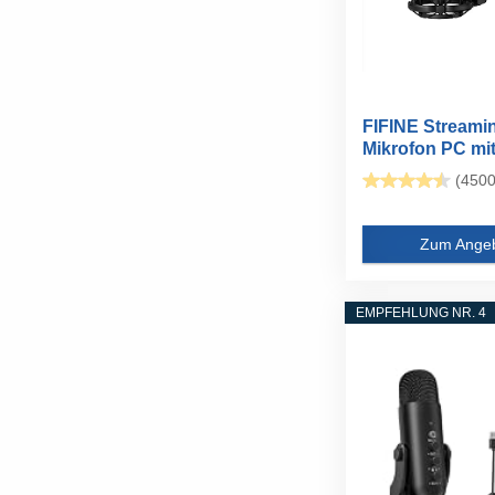
FIFINE Streami
Mikrofon PC mit
USB Mikrofon...
(4500
Zum Ange
EMPFEHLUNG NR. 4