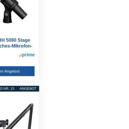
HH 5080 Stage
hes-Mikrofon-
m Angebot
 NR. 15
ANGEBOT