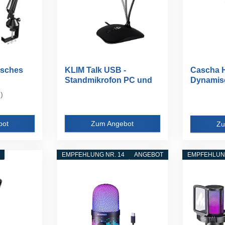
sches
KLIM Talk USB -
Cascha 
Standmikrofon PC und
Dynamisc
..
Mac...
Set I...
)
bot
Zum Angebot
Zu
EMPFEHLUNG NR. 14
ANGEBOT
EMPFEHLUNG