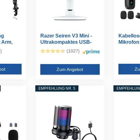
ng
Razer Seiren V3 Mini -
Kabellos
 Arm,
Ultrakompaktes USB-
Mikrofon
Mikrofon...
iPad...
)
(1027)
bot
Zu
Zum Angebot
EMPFEHLUNG NR. 5
EMPFEHLUNG