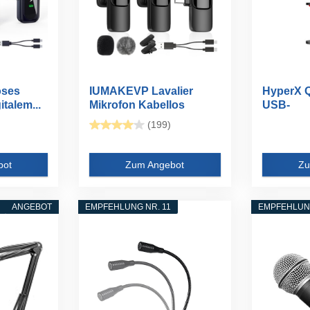
oses
IUMAKEVP Lavalier
HyperX 
italem...
Mikrofon Kabellos
USB-
kompatibel mit...
Kondens
(199)
für...
bot
Zum Angebot
Zu
ANGEBOT
EMPFEHLUNG NR. 11
EMPFEHLUNG