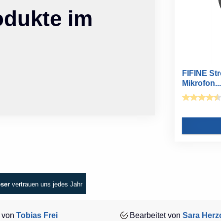
odukte im
FIFINE St
Mikrofon..
eser
vertrauen uns jedes Jahr
 von
Tobias Frei
Bearbeitet von
Sara Herz