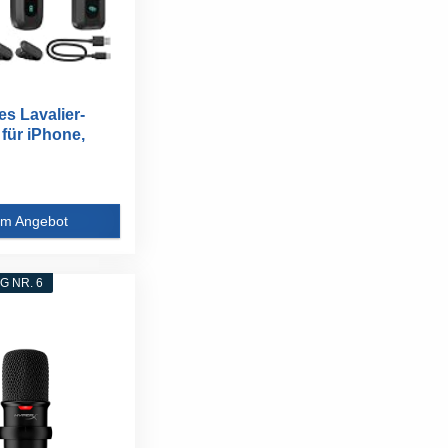
es Lavalier-
 für iPhone,
m Angebot
 NR. 6