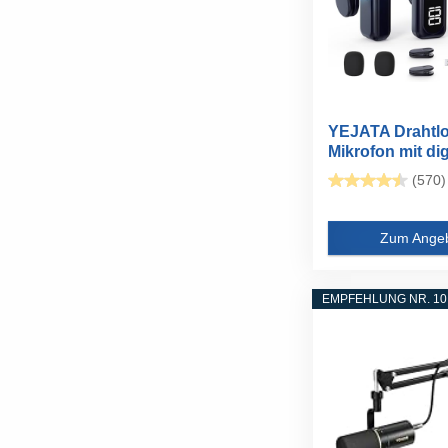
YEJATA Drahtl
Mikrofon mit dig
(570)
Zum Ange
EMPFEHLUNG NR. 10