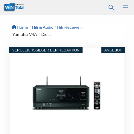
Zum
M
Inhalt
springen
Home
/
Hifi & Audio
/
Hifi Receiver
/
Yamaha V4A – Die...
VERGLEICHSSIEGER DER REDAKTION
ANGEBOT