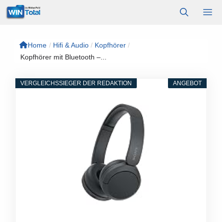
Zum
M
Inhalt
springen
Home
/
Hifi & Audio
/
Kopfhörer
/
Kopfhörer mit Bluetooth –...
VERGLEICHSSIEGER DER REDAKTION
ANGEBOT