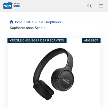
Zum
M
Inhalt
springen
Home
/
Hifi & Audio
/
Kopfhörer
/
Kopfhörer ohne Schnur –...
VERGLEICHSSIEGER DER REDAKTION
ANGEBOT