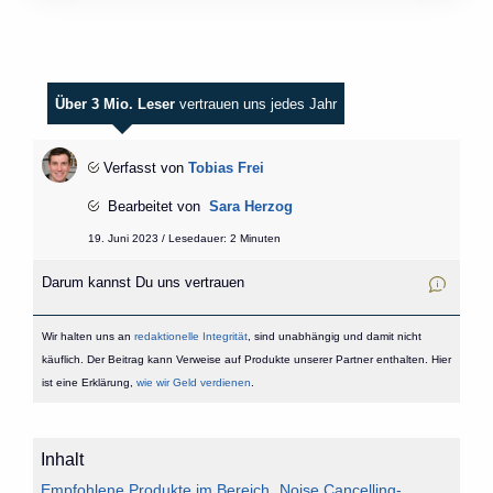
Über 3 Mio. Leser
vertrauen uns jedes Jahr
Verfasst von
Tobias Frei
Bearbeitet von
Sara Herzog
19. Juni 2023 / Lesedauer: 2 Minuten
Darum kannst Du uns vertrauen
Wir halten uns an
redaktionelle Integrität
, sind unabhängig und damit nicht
käuflich. Der Beitrag kann Verweise auf Produkte unserer Partner enthalten. Hier
ist eine Erklärung,
wie wir Geld verdienen
.
Inhalt
Empfohlene Produkte im Bereich „Noise Cancelling-