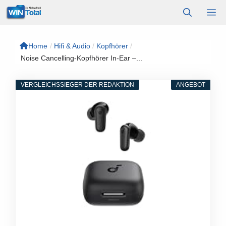
Zum
M
Inhalt
springen
Home
/
Hifi & Audio
/
Kopfhörer
/
Noise Cancelling-Kopfhörer In-Ear –...
VERGLEICHSSIEGER DER REDAKTION
ANGEBOT