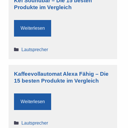
Kef Soundbar – Die 15 besten
Produkte im Vergleich
Weiterlesen
Kategorien
Lautsprecher
Kaffeevollautomat Alexa Fähig – Die
15 besten Produkte im Vergleich
Weiterlesen
Kategorien
Lautsprecher