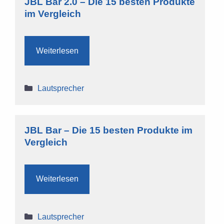
JBL Bar 2.0 – Die 15 besten Produkte
im Vergleich
Weiterlesen
Kategorien
Lautsprecher
JBL Bar – Die 15 besten Produkte im
Vergleich
Weiterlesen
Kategorien
Lautsprecher