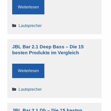
Weiterlesen
Kategorien
Lautsprecher
JBL Bar 2.1 Deep Bass – Die 15
besten Produkte im Vergleich
Weiterlesen
Kategorien
Lautsprecher
JBL Bar 2.1 Db – Die 15 besten