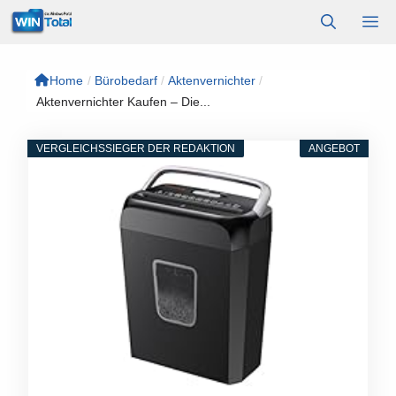
Zum
M
Inhalt
springen
Home
/
Bürobedarf
/
Aktenvernichter
/
Aktenvernichter Kaufen – Die...
VERGLEICHSSIEGER DER REDAKTION
ANGEBOT