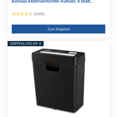
Bonsaii Aktenvernichter Aufsatz, 6 Blatt...
(3165)
Zum Angebot
EMPFEHLUNG NR. 8