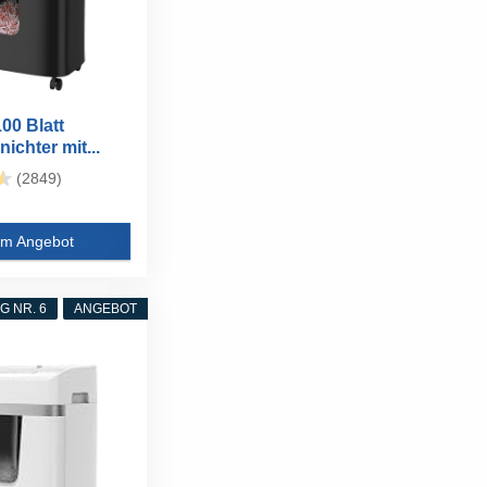
00 Blatt
ichter mit...
(2849)
m Angebot
 NR. 6
ANGEBOT