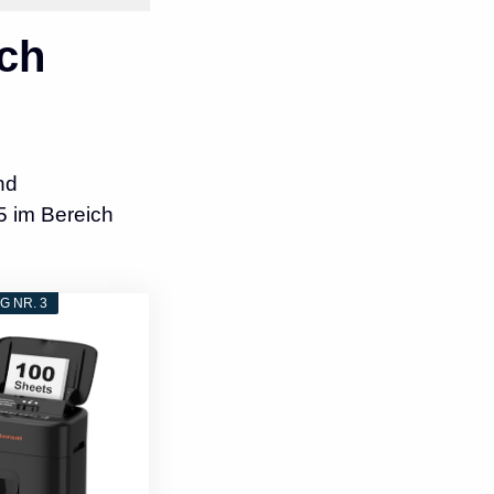
ch
nd
5 im Bereich
 NR. 3