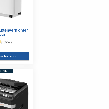
Aktenvernichter
P-4
itt...
(657)
m Angebot
 NR. 9