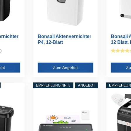
rnichter
Bonsaii Aktenvernichter
Bonsaii 
P4, 12-Blatt
12 Blatt, 
...
Kreuzschnitt...
Kreuzschn
)
bot
Zum Angebot
Zu
EMPFEHLUNG NR. 8
ANGEBOT
EMPFEHLUNG