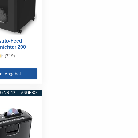
Auto-Feed
nichter 200
(719)
m Angebot
 NR. 12
ANGEBOT