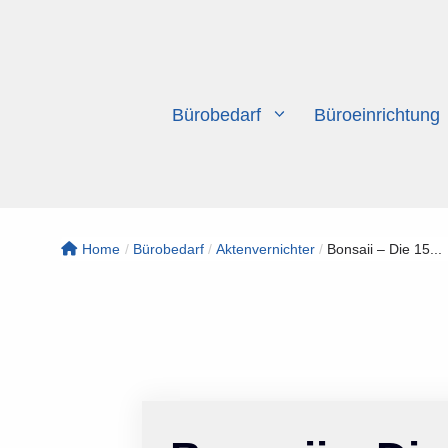
Zum
Inhalt
springen
Bürobedarf
Büroeinrichtung
Home
/
Bürobedarf
/
Aktenvernichter
/
Bonsaii – Die 15...