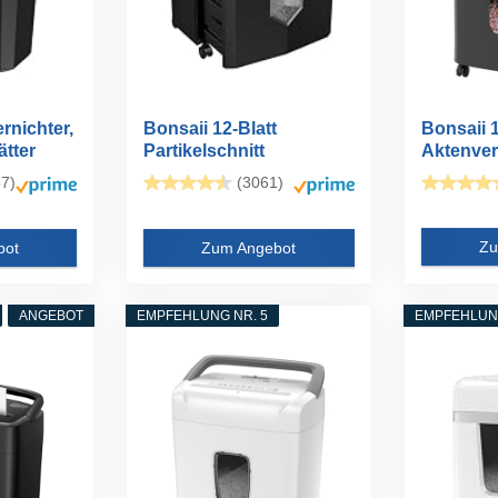
rnichter,
Bonsaii 12-Blatt
Bonsaii 1
ätter
Partikelschnitt
Aktenvern
Aktenvernichter...
7)
(3061)
Zu
bot
Zum Angebot
ANGEBOT
EMPFEHLUNG NR. 5
EMPFEHLUNG