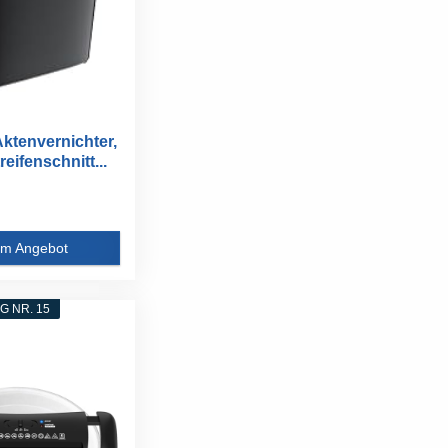
Aktenvernichter,
reifenschnitt...
m Angebot
 NR. 15