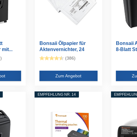
tt
Bonsaii Ölpapier für
Bonsaii 
mit...
Aktenvernichter, 24
8-Blatt St
Blatt...
)
(386)
bot
Zum Angebot
Zu
EMPFEHLUNG NR. 14
EMPFEHLUNG