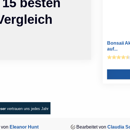
 15 besten
Vergleich
Bonsaii Ak
auf...
eser
vertrauen uns jedes Jahr
 von
Eleanor Hunt
Bearbeitet von
Claudia Sc