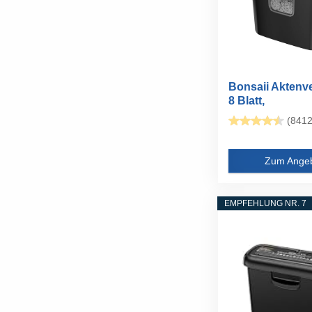
Bonsaii Aktenve
8 Blatt,
Papierschredder
(8412
Zum Ange
EMPFEHLUNG NR. 7