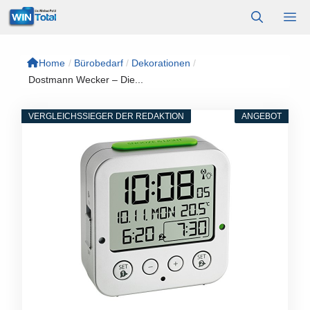
Zum
M
Inhalt
springen
Home
/
Bürobedarf
/
Dekorationen
/
Dostmann Wecker – Die...
VERGLEICHSSIEGER DER REDAKTION
ANGEBOT