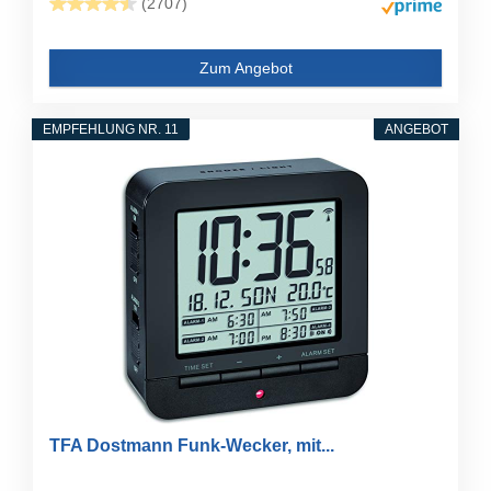
(2707)
Zum Angebot
EMPFEHLUNG NR. 11
ANGEBOT
TFA Dostmann Funk-Wecker, mit...