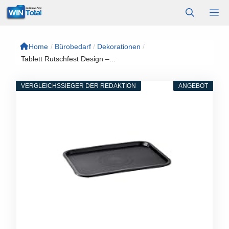
Zum
M
Inhalt
springen
Home
/
Bürobedarf
/
Dekorationen
/
Tablett Rutschfest Design –...
VERGLEICHSSIEGER DER REDAKTION
ANGEBOT