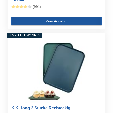
(991)
Zum Angebot
EMPFEHLUNG NR. 6
KiKiHong 2 Stücke Rechteckig...