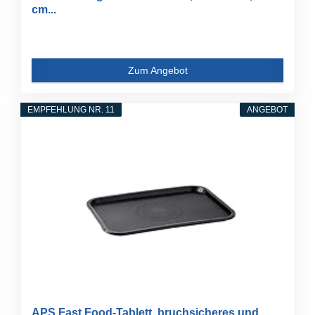
cm...
Zum Angebot
EMPFEHLUNG NR. 11
ANGEBOT
APS Fast Food-Tablett, bruchsicheres und...