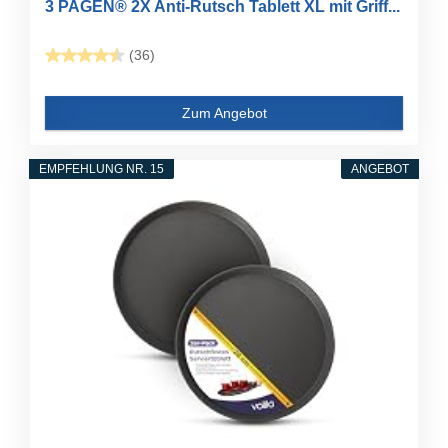
3 PAGEN® 2X Anti-Rutsch Tablett XL mit Griff...
(36)
Zum Angebot
EMPFEHLUNG NR. 15
ANGEBOT