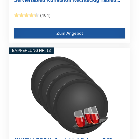
Serviertablett Kunststoff Rechteckig Tablett...
(464)
Zum Angebot
EMPFEHLUNG NR. 13