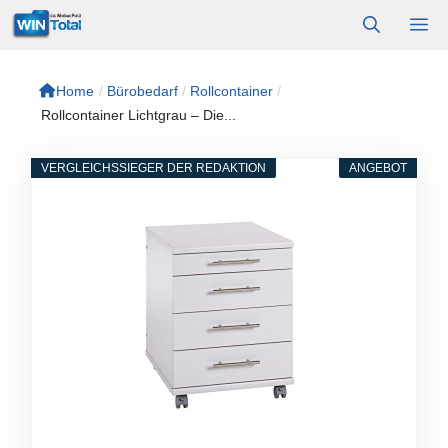
Zum
M
Inhalt
springen
Home
/
Bürobedarf
/
Rollcontainer
/
Rollcontainer Lichtgrau – Die...
VERGLEICHSSIEGER DER REDAKTION
ANGEBOT