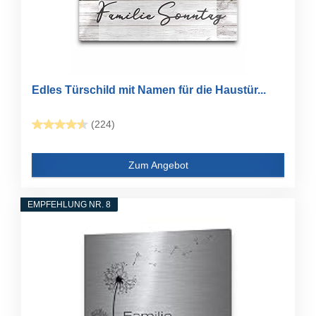
Edles Türschild mit Namen für die Haustür...
(224)
Zum Angebot
EMPFEHLUNG NR. 8