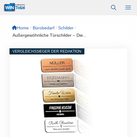
Zum
M
Inhalt
springen
Home
/
Bürobedarf
/
Schilder
/
Außergewöhnliche Türschilder – Die...
VERGLEICHSSIEGER DER REDAKTION