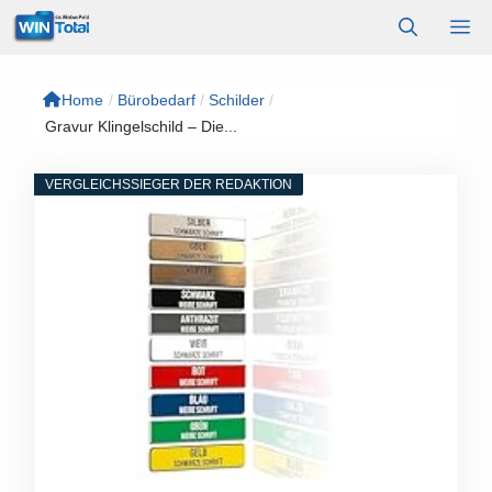
Zum
M
Inhalt
springen
Home
/
Bürobedarf
/
Schilder
/
Gravur Klingelschild – Die...
VERGLEICHSSIEGER DER REDAKTION