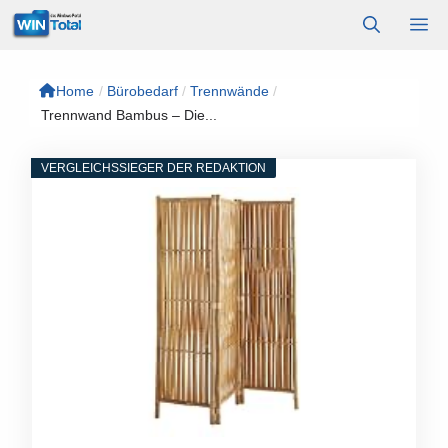
Zum
M
Inhalt
springen
Home
/
Bürobedarf
/
Trennwände
/
Trennwand Bambus – Die...
VERGLEICHSSIEGER DER REDAKTION