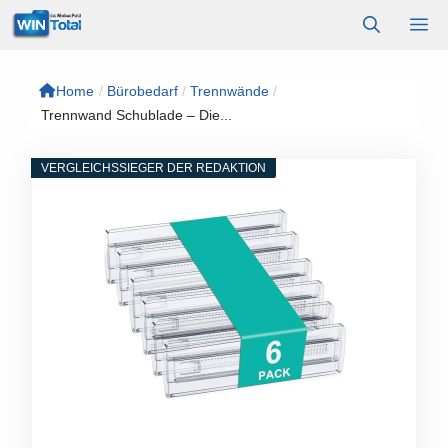
Zum
M
Inhalt
springen
Home
/
Bürobedarf
/
Trennwände
/
Trennwand Schublade – Die...
VERGLEICHSSIEGER DER REDAKTION