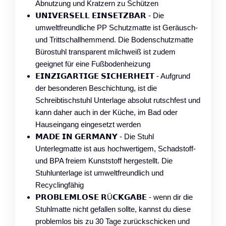
Abnutzung und Kratzern zu Schützen
𝗨𝗡𝗜𝗩𝗘𝗥𝗦𝗘𝗟𝗟 𝗘𝗜𝗡𝗦𝗘𝗧𝗭𝗕𝗔𝗥 - Die
umweltfreundliche PP Schutzmatte ist Geräusch-
und Trittschallhemmend. Die Bodenschutzmatte
Bürostuhl transparent milchweiß ist zudem
geeignet für eine Fußbodenheizung
𝗘𝗜𝗡𝗭𝗜𝗚𝗔𝗥𝗧𝗜𝗚𝗘 𝗦𝗜𝗖𝗛𝗘𝗥𝗛𝗘𝗜𝗧 - Aufgrund
der besonderen Beschichtung, ist die
Schreibtischstuhl Unterlage absolut rutschfest und
kann daher auch in der Küche, im Bad oder
Hauseingang eingesetzt werden
𝗠𝗔𝗗𝗘 𝗜𝗡 𝗚𝗘𝗥𝗠𝗔𝗡𝗬 - Die Stuhl
Unterlegmatte ist aus hochwertigem, Schadstoff-
und BPA freiem Kunststoff hergestellt. Die
Stuhlunterlage ist umweltfreundlich und
Recyclingfähig
𝗣𝗥𝗢𝗕𝗟𝗘𝗠𝗟𝗢𝗦𝗘 𝗥Ü𝗖𝗞𝗚𝗔𝗕𝗘 - wenn dir die
Stuhlmatte nicht gefallen sollte, kannst du diese
problemlos bis zu 30 Tage zurückschicken und