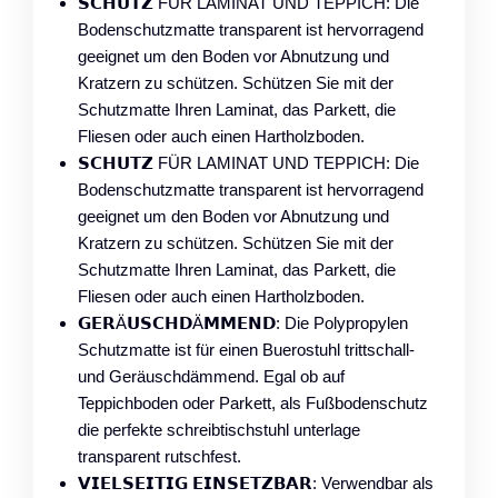
𝗦𝗖𝗛𝗨𝗧𝗭 FÜR LAMINAT UND TEPPICH: Die
Bodenschutzmatte transparent ist hervorragend
geeignet um den Boden vor Abnutzung und
Kratzern zu schützen. Schützen Sie mit der
Schutzmatte Ihren Laminat, das Parkett, die
Fliesen oder auch einen Hartholzboden.
𝗦𝗖𝗛𝗨𝗧𝗭 FÜR LAMINAT UND TEPPICH: Die
Bodenschutzmatte transparent ist hervorragend
geeignet um den Boden vor Abnutzung und
Kratzern zu schützen. Schützen Sie mit der
Schutzmatte Ihren Laminat, das Parkett, die
Fliesen oder auch einen Hartholzboden.
𝗚𝗘𝗥Ä𝗨𝗦𝗖𝗛𝗗Ä𝗠𝗠𝗘𝗡𝗗: Die Polypropylen
Schutzmatte ist für einen Buerostuhl trittschall-
und Geräuschdämmend. Egal ob auf
Teppichboden oder Parkett, als Fußbodenschutz
die perfekte schreibtischstuhl unterlage
transparent rutschfest.
𝗩𝗜𝗘𝗟𝗦𝗘𝗜𝗧𝗜𝗚 𝗘𝗜𝗡𝗦𝗘𝗧𝗭𝗕𝗔𝗥: Verwendbar als