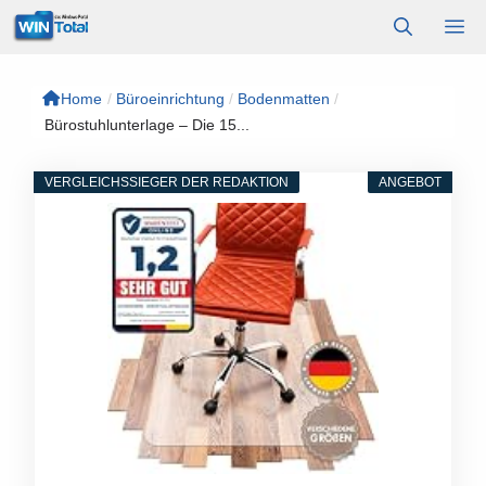
Zum
M
Inhalt
springen
Home
/
Büroeinrichtung
/
Bodenmatten
/
Bürostuhlunterlage – Die 15...
VERGLEICHSSIEGER DER REDAKTION
ANGEBOT