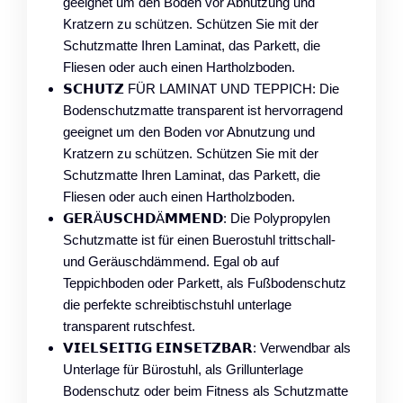
geeignet um den Boden vor Abnutzung und
Kratzern zu schützen. Schützen Sie mit der
Schutzmatte Ihren Laminat, das Parkett, die
Fliesen oder auch einen Hartholzboden.
𝗦𝗖𝗛𝗨𝗧𝗭 FÜR LAMINAT UND TEPPICH: Die
Bodenschutzmatte transparent ist hervorragend
geeignet um den Boden vor Abnutzung und
Kratzern zu schützen. Schützen Sie mit der
Schutzmatte Ihren Laminat, das Parkett, die
Fliesen oder auch einen Hartholzboden.
𝗚𝗘𝗥Ä𝗨𝗦𝗖𝗛𝗗Ä𝗠𝗠𝗘𝗡𝗗: Die Polypropylen
Schutzmatte ist für einen Buerostuhl trittschall-
und Geräuschdämmend. Egal ob auf
Teppichboden oder Parkett, als Fußbodenschutz
die perfekte schreibtischstuhl unterlage
transparent rutschfest.
𝗩𝗜𝗘𝗟𝗦𝗘𝗜𝗧𝗜𝗚 𝗘𝗜𝗡𝗦𝗘𝗧𝗭𝗕𝗔𝗥: Verwendbar als
Unterlage für Bürostuhl, als Grillunterlage
Bodenschutz oder beim Fitness als Schutzmatte