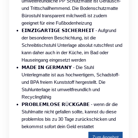
umweltfreundliche PP Schutzmatte ist Geräusch-
und Trittschallhemmend. Die Bodenschutzmatte
Bürostuhl transparent milchweiß ist zudem
geeignet für eine Fußbodenheizung
𝗘𝗜𝗡𝗭𝗜𝗚𝗔𝗥𝗧𝗜𝗚𝗘 𝗦𝗜𝗖𝗛𝗘𝗥𝗛𝗘𝗜𝗧 - Aufgrund
der besonderen Beschichtung, ist die
Schreibtischstuhl Unterlage absolut rutschfest und
kann daher auch in der Küche, im Bad oder
Hauseingang eingesetzt werden
𝗠𝗔𝗗𝗘 𝗜𝗡 𝗚𝗘𝗥𝗠𝗔𝗡𝗬 - Die Stuhl
Unterlegmatte ist aus hochwertigem, Schadstoff-
und BPA freiem Kunststoff hergestellt. Die
Stuhlunterlage ist umweltfreundlich und
Recyclingfähig
𝗣𝗥𝗢𝗕𝗟𝗘𝗠𝗟𝗢𝗦𝗘 𝗥Ü𝗖𝗞𝗚𝗔𝗕𝗘 - wenn dir die
Stuhlmatte nicht gefallen sollte, kannst du diese
problemlos bis zu 30 Tage zurückschicken und
bekommst sofort dein Geld erstattet
Zum Angebot