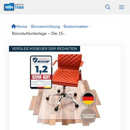
Zum
M
Inhalt
springen
Home
/
Büroeinrichtung
/
Bodenmatten
/
Bürostuhlunterlage – Die 15...
VERGLEICHSSIEGER DER REDAKTION