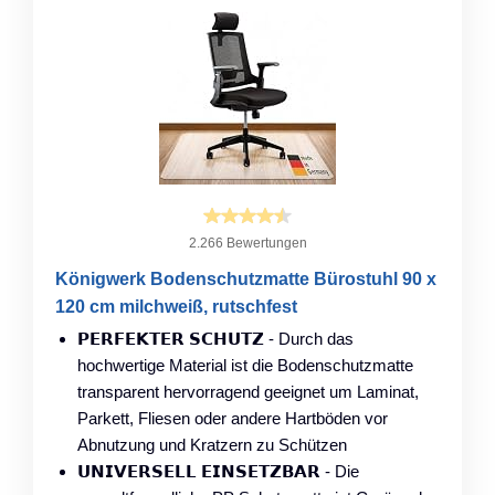
2.266 Bewertungen
Königwerk Bodenschutzmatte Bürostuhl 90 x
120 cm milchweiß, rutschfest
𝗣𝗘𝗥𝗙𝗘𝗞𝗧𝗘𝗥 𝗦𝗖𝗛𝗨𝗧𝗭 - Durch das
hochwertige Material ist die Bodenschutzmatte
transparent hervorragend geeignet um Laminat,
Parkett, Fliesen oder andere Hartböden vor
Abnutzung und Kratzern zu Schützen
𝗨𝗡𝗜𝗩𝗘𝗥𝗦𝗘𝗟𝗟 𝗘𝗜𝗡𝗦𝗘𝗧𝗭𝗕𝗔𝗥 - Die