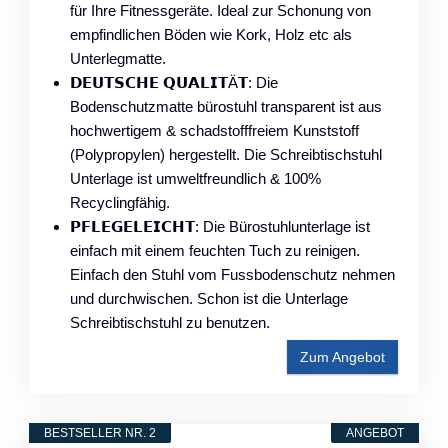
für Ihre Fitnessgeräte. Ideal zur Schonung von
empfindlichen Böden wie Kork, Holz etc als
Unterlegmatte.
𝗗𝗘𝗨𝗧𝗦𝗖𝗛𝗘 𝗤𝗨𝗔𝗟𝗜𝗧Ä𝗧: Die
Bodenschutzmatte bürostuhl transparent ist aus
hochwertigem & schadstofffreiem Kunststoff
(Polypropylen) hergestellt. Die Schreibtischstuhl
Unterlage ist umweltfreundlich & 100%
Recyclingfähig.
𝗣𝗙𝗟𝗘𝗚𝗘𝗟𝗘𝗜𝗖𝗛𝗧: Die Bürostuhlunterlage ist
einfach mit einem feuchten Tuch zu reinigen.
Einfach den Stuhl vom Fussbodenschutz nehmen
und durchwischen. Schon ist die Unterlage
Schreibtischstuhl zu benutzen.
Zum Angebot
BESTSELLER NR. 2
ANGEBOT